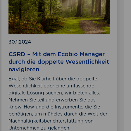
n
d
d
e
e
m
r
E
D
c
o
o
30.1.2024
p
b
CSRD – Mit dem Ecobio Manager
p
i
durch die doppelte Wesentlichkeit
e
o
navigieren
l
M
t
a
Egal, ob Sie Klarheit über die doppelte
e
n
Wesentlichkeit oder eine umfassende
n
a
digitale Lösung suchen, wir bieten alles.
W
g
Nehmen Sie teil und erwerben Sie das
e
e
Know-How und die Instrumente, die Sie
s
r
benötigen, um mühelos durch die Welt der
e
d
Nachhaltigkeitsberichterstattung von
n
u
Unternehmen zu gelangen.