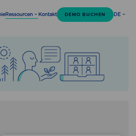
DEMO BUCHEN
ie
Ressourcen
Kontakt
DE
Open
Open
sub-
sub-
menu
menu