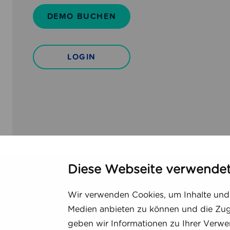
n
e
DEMO BUCHEN
g
i
f
t
ü
b
LOGIN
r
i
p
s
r
z
o
u
f
r
e
N
s
a
s
c
i
h
Diese Webseite verwende
o
h
n
a
e
l
Wir verwenden Cookies, um Inhalte und 
l
t
Medien anbieten zu können und die Zugr
l
i
geben wir Informationen zu Ihrer Verwe
e
g