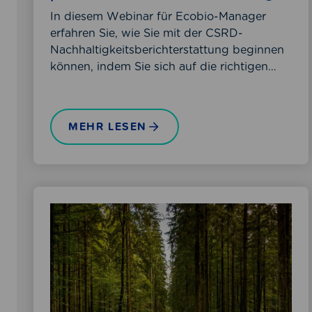
C
In diesem Webinar für Ecobio-Manager
S
erfahren Sie, wie Sie mit der CSRD-
R
Nachhaltigkeitsberichterstattung beginnen
D
können, indem Sie sich auf die richtigen…
-
u
n
MEHR LESEN
d
E
U
-
T
E
a
U
x
C
o
S
n
R
o
D
m
u
i
n