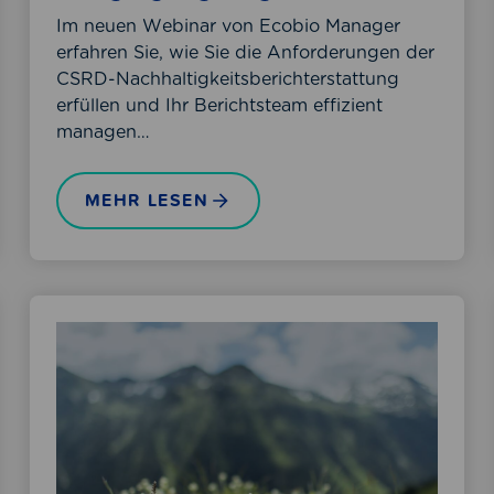
ä
Im neuen Webinar von Ecobio Manager
t
erfahren Sie, wie Sie die Anforderungen der
I
CSRD-Nachhaltigkeitsberichterstattung
h
erfüllen und Ihr Berichtsteam effizient
r
managen…
e
s
MEHR LESEN
C
S
R
D
-
D
R
e
e
r
p
e
o
i
r
n
t
f
i
a