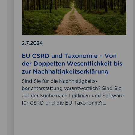
e
d
-
T
B
a
e
x
r
o
i
n
2.7.2024
c
o
EU CSRD und Taxonomie – Von
h
m
der Doppelten Wesentlichkeit bis
t
i
zur Nachhaltigkeitserklärung
e
e
r
–
Sind Sie für die Nachhaltigkeits-
s
V
berichterstattung verantwortlich? Sind Sie
t
o
auf der Suche nach Leitlinien und Software
a
n
für CSRD und die EU-Taxonomie?…
t
d
t
e
u
r
n
D