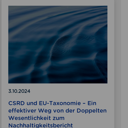
C
S
R
D
u
n
d
E
U
-
T
a
x
o
3.10.2024
n
CSRD und EU-Taxonomie – Ein
o
effektiver Weg von der Doppelten
m
Wesentlichkeit zum
i
Nachhaltigkeitsbericht
e