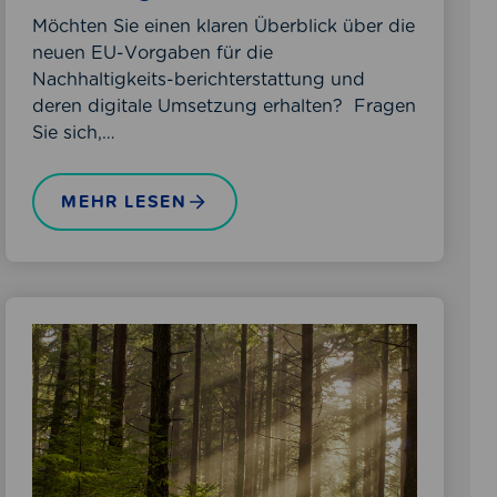
–
Möchten Sie einen klaren Überblick über die
E
neuen EU-Vorgaben für die
i
Nachhaltigkeits-berichterstattung und
n
deren digitale Umsetzung erhalten? Fragen
e
Sie sich,…
f
f
MEHR LESEN
e
k
t
i
v
C
e
S
r
R
W
D
e
–
g
M
v
i
o
t