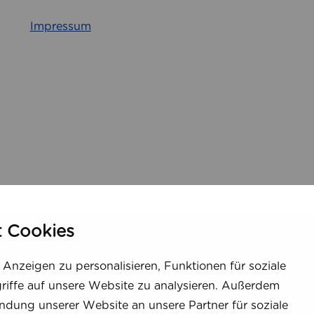
e
f
Impressum
g
ü
e
l
l
l
u
e
n
n
g
u
e
n
n
d
G
e
l
d
t Cookies
z
u
s
Anzeigen zu personalisieren, Funktionen für soziale
p
iffe auf unsere Website zu analysieren. Außerdem
a
ndung unserer Website an unsere Partner für soziale
r