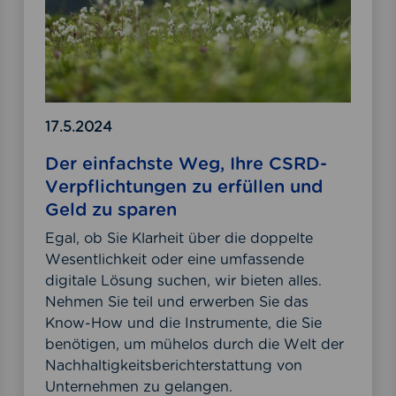
n
c
g
h
s
s
m
t
a
e
x
W
17.5.2024
i
e
Der einfachste Weg, Ihre CSRD-
m
g
Verpflichtungen zu erfüllen und
i
,
Geld zu sparen
e
I
r
h
Egal, ob Sie Klarheit über die doppelte
e
r
Wesentlichkeit oder eine umfassende
n
e
digitale Lösung suchen, wir bieten alles.
–
C
Nehmen Sie teil und erwerben Sie das
K
S
Know-How und die Instrumente, die Sie
I
R
benötigen, um mühelos durch die Welt der
-
D
Nachhaltigkeitsberichterstattung von
A
-
Unternehmen zu gelangen.