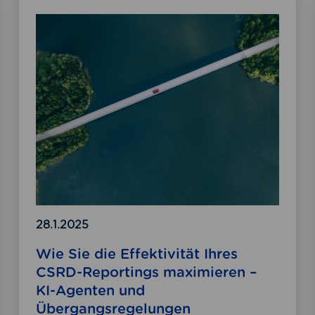
W
i
e
S
i
e
d
i
e
E
f
f
e
k
28.1.2025
t
Wie Sie die Effektivität Ihres
i
CSRD-Reportings maximieren –
v
KI-Agenten und
i
Übergangsregelungen
t