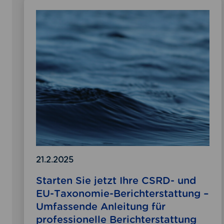
S
t
a
r
t
e
n
S
i
e
j
e
t
z
21.2.2025
t
Starten Sie jetzt Ihre CSRD- und
I
EU-Taxonomie-Berichterstattung –
h
Umfassende Anleitung für
r
professionelle Berichterstattung
e