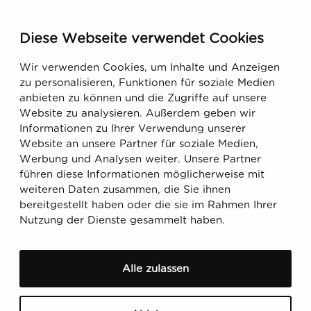
KONTAKT
Finland
Diese Webseite verwendet Cookies
Runeberginkatu 5, 8. Etage
Wir verwenden Cookies, um Inhalte und Anzeigen
FIN-00100 Helsinki, Finnland
zu personalisieren, Funktionen für soziale Medien
anbieten zu können und die Zugriffe auf unsere
USA
Website zu analysieren. Außerdem geben wir
Informationen zu Ihrer Verwendung unserer
470 Ramona Street
Website an unsere Partner für soziale Medien,
Palo Alto, CA 94301, USA
Werbung und Analysen weiter. Unsere Partner
führen diese Informationen möglicherweise mit
weiteren Daten zusammen, die Sie ihnen
Email
bereitgestellt haben oder die sie im Rahmen Ihrer
support@ecobiomanager.com
Nutzung der Dienste gesammelt haben.
sales@ecobiomanager.com
Alle zulassen
Phone
+358 20 756 9455