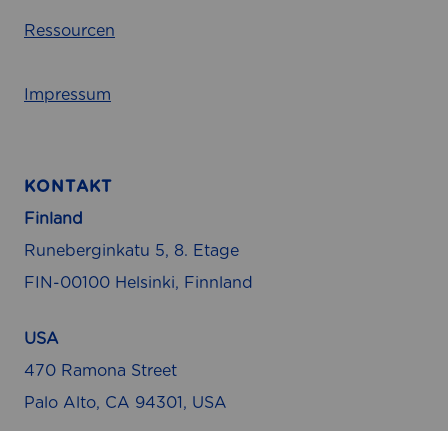
Ressourcen
Impressum
KONTAKT
Finland
Runeberginkatu 5, 8. Etage
FIN-00100 Helsinki, Finnland
USA
470 Ramona Street
Palo Alto, CA 94301, USA