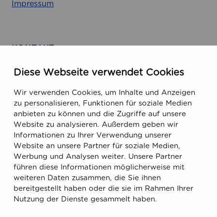
Impressum
t
t
i
H
KONTAKT
e
Finland
i
Diese Webseite verwendet Cookies
Runeberginkatu 5, 8. Etage
n
i
Wir verwenden Cookies, um Inhalte und Anzeigen
FIN-00100 Helsinki, Finnland
l
zu personalisieren, Funktionen für soziale Medien
anbieten zu können und die Zugriffe auf unsere
ä
USA
Website zu analysieren. Außerdem geben wir
Informationen zu Ihrer Verwendung unserer
470 Ramona Street
Website an unsere Partner für soziale Medien,
Palo Alto, CA 94301, USA
Werbung und Analysen weiter. Unsere Partner
führen diese Informationen möglicherweise mit
weiteren Daten zusammen, die Sie ihnen
Email
bereitgestellt haben oder die sie im Rahmen Ihrer
support@ecobiomanager.com
Nutzung der Dienste gesammelt haben.
sales@ecobiomanager.com