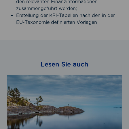
den relevanten Finanzinformationen
zusammengeführt werden;
Erstellung der KPI-Tabellen nach den in der
EU-Taxonomie definierten Vorlagen
Lesen Sie auch
E
U
-
S
t
a
n
d