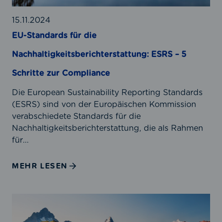
a
r
15.11.2024
d
EU-Standards für die
s
Nachhaltigkeitsberichterstattung: ESRS – 5
f
ü
Schritte zur Compliance
r
d
Die European Sustainability Reporting Standards
i
(ESRS) sind von der Europäischen Kommission
e
verabschiedete Standards für die
N
Nachhaltigkeitsberichterstattung, die als Rahmen
a
für...
c
h
MEHR LESEN
h
a
l
E
t
U
i