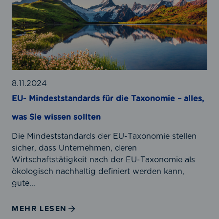
-
g
M
k
i
e
n
i
d
t
e
s
s
b
t
8.11.2024
e
s
EU- Mindeststandards für die Taxonomie – alles,
r
t
i
was Sie wissen sollten
a
c
n
Die Mindeststandards der EU-Taxonomie stellen
h
d
sicher, dass Unternehmen, deren
t
a
Wirtschaftstätigkeit nach der EU-Taxonomie als
e
r
ökologisch nachhaltig definiert werden kann,
r
d
gute...
s
s
t
f
MEHR LESEN
a
ü