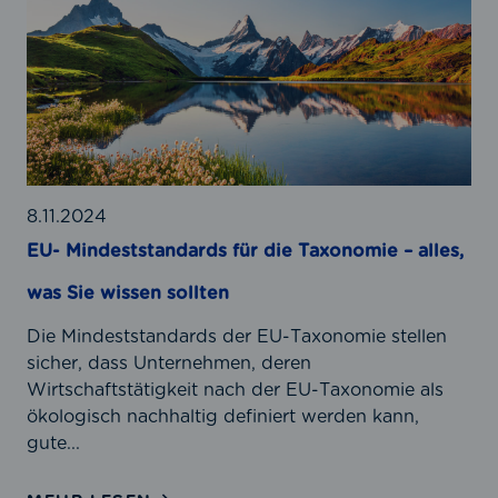
U
i
-
g
M
k
i
e
n
i
d
t
e
s
s
b
t
8.11.2024
e
s
EU- Mindeststandards für die Taxonomie – alles,
r
t
i
was Sie wissen sollten
a
c
n
Die Mindeststandards der EU-Taxonomie stellen
h
d
sicher, dass Unternehmen, deren
t
a
Wirtschaftstätigkeit nach der EU-Taxonomie als
e
r
ökologisch nachhaltig definiert werden kann,
r
d
gute...
s
s
t
f