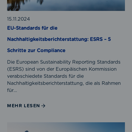
d
a
r
15.11.2024
d
EU-Standards für die
s
Nachhaltigkeitsberichterstattung: ESRS – 5
f
ü
Schritte zur Compliance
r
d
Die European Sustainability Reporting Standards
i
(ESRS) sind von der Europäischen Kommission
e
verabschiedete Standards für die
N
Nachhaltigkeitsberichterstattung, die als Rahmen
a
für...
c
h
MEHR LESEN
h
a
l
E
t