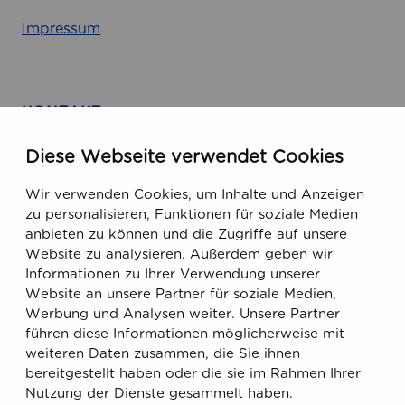
n
Impressum
t
t
i
H
KONTAKT
e
Finland
i
Diese Webseite verwendet Cookies
Runeberginkatu 5, 8. Etage
n
i
Wir verwenden Cookies, um Inhalte und Anzeigen
FIN-00100 Helsinki, Finnland
l
zu personalisieren, Funktionen für soziale Medien
anbieten zu können und die Zugriffe auf unsere
ä
USA
Website zu analysieren. Außerdem geben wir
Informationen zu Ihrer Verwendung unserer
470 Ramona Street
Website an unsere Partner für soziale Medien,
Palo Alto, CA 94301, USA
Werbung und Analysen weiter. Unsere Partner
führen diese Informationen möglicherweise mit
weiteren Daten zusammen, die Sie ihnen
Email
bereitgestellt haben oder die sie im Rahmen Ihrer
support@ecobiomanager.com
Nutzung der Dienste gesammelt haben.