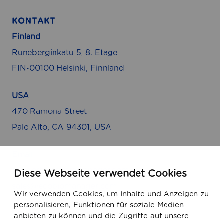
KONTAKT
Finland
Runeberginkatu 5, 8. Etage
FIN-00100 Helsinki, Finnland
USA
470 Ramona Street
Palo Alto, CA 94301, USA
Email
support@ecobiomanager.com
Diese Webseite verwendet Cookies
sales@ecobiomanager.com
Wir verwenden Cookies, um Inhalte und Anzeigen zu
personalisieren, Funktionen für soziale Medien
Phone
anbieten zu können und die Zugriffe auf unsere