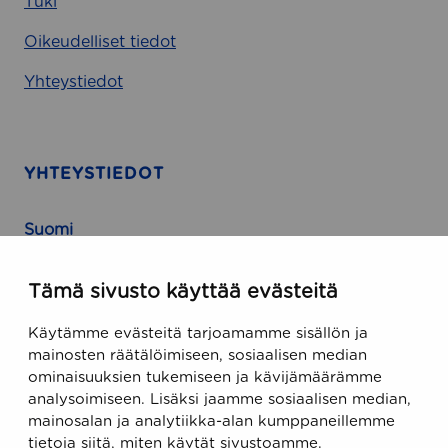
Tuki
Oikeudelliset tiedot
Yhteystiedot
YHTEYSTIEDOT
Suomi
Runeberginkatu 5, 8. kerros
Tämä sivusto käyttää evästeitä
FIN-00100 Helsinki, Finland
Käytämme evästeitä tarjoamamme sisällön ja
USA
mainosten räätälöimiseen, sosiaalisen median
ominaisuuksien tukemiseen ja kävijämäärämme
470 Ramona Street
analysoimiseen. Lisäksi jaamme sosiaalisen median,
Palo Alto, CA 94301, USA
mainosalan ja analytiikka-alan kumppaneillemme
tietoja siitä, miten käytät sivustoamme.