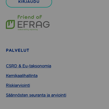
KIRJAUDU
o
i
n
t
i
n
y
t
PALVELUT
–
K
a
CSRD & Eu-taksonomia
t
t
Kemikaalihallinta
a
Riskiarviointi
v
a
Säännösten seuranta ja arviointi
o
h