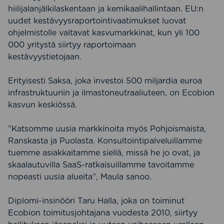
hiilijalanjälkilaskentaan ja kemikaalihallintaan. EU:n
uudet kestävyysraportointivaatimukset luovat
ohjelmistolle valtavat kasvumarkkinat, kun yli 100
000 yritystä siirtyy raportoimaan
kestävyystietojaan.
Erityisesti Saksa, joka investoi 500 miljardia euroa
infrastruktuuriin ja ilmastoneutraaliuteen, on Ecobion
kasvun keskiössä.
”Katsomme uusia markkinoita myös Pohjoismaista,
Ranskasta ja Puolasta. Konsultointipalveluillamme
tuemme asiakkaitamme siellä, missä he jo ovat, ja
skaalautuvilla SaaS-ratkaisuillamme tavoitamme
nopeasti uusia alueita”, Maula sanoo.
Diplomi-insinööri Taru Halla, joka on toiminut
Ecobion toimitusjohtajana vuodesta 2010, siirtyy