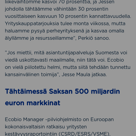
liikevaihtomme kasvoi 70 prosenttia, ja Jessen
johdolla tähtäämme vähintään 30 prosentin
vuosittaiseen kasvuun 10 prosentin kannattavuudella.
Yrityskauppatarjouksia tulee monta viikossa, mutta
haluamme pysyä perheyrityksenä ja kasvaa omalla
älyllämme ja resursseillamme”, Perkiö sanoo.
”Jos miettii, mitä asiantuntijapalveluja Suomesta voi
viedä uskottavasti maailmalle, niin tätä voi. Ecobio
on vielä piilotettu helmi, mutta siitä tehdään tunnettu
kansainvälinen toimija”, Jesse Maula jatkaa.
Tähtäimessä Saksan 500 miljardin
euron markkinat
Ecobio Manager -pilviohjelmisto on Euroopan
kokonaisvaltaisin ratkaisu yritysten
kestävyysraportointiin (CSRD/ESRS/VSME),