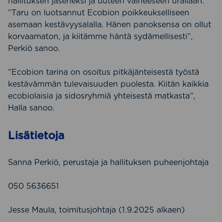
hallituksen jäseneksi ja uuteen vaiheeseen urallaan.
”Taru on luotsannut Ecobion poikkeukselliseen
asemaan kestävyysalalla. Hänen panoksensa on ollut
korvaamaton, ja kiitämme häntä sydämellisesti”,
Perkiö sanoo.
”Ecobion tarina on osoitus pitkäjänteisestä työstä
kestävämmän tulevaisuuden puolesta. Kiitän kaikkia
ecobiolaisia ja sidosryhmiä yhteisestä matkasta”,
Halla sanoo.
Lisätietoja
Sanna Perkiö, perustaja ja hallituksen puheenjohtaja
050 5636651
Jesse Maula, toimitusjohtaja (1.9.2025 alkaen)