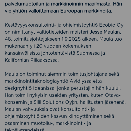
palvelumuotoilun ja markkinoinnin maailmasta. Hän
vie yhtiön valloittamaan Euroopan markkinoita.
Kestävyyskonsultointi- ja ohjelmistoyhtiö Ecobio Oy
on nimittänyt valtiotieteiden maisteri
Jesse Maula
n
,
48, toimitusjohtajakseen 1.9.2025 alkaen. Maula tuo
mukanaan yli 20 vuoden kokemuksen
kansainvälisistä johtotehtävistä Suomessa ja
Kalifornian Piilaaksossa.
Maula on toiminut aiemmin toimitusjohtajana sekä
markkinointiteknologiayhtiö Avidlyssa että
designyhtiö Ideanissa, jonka perustajiin hän kuului.
Hän toimii nykyisin useiden yritysten, kuten Otava-
konsernin ja Siili Solutions Oyj:n, hallitusten jäsenenä.
Maulan vahvuuksia ovat konsultointi- ja
ohjelmistoyhtiöiden kasvun kiihdyttäminen sekä
osaaminen muotoilu-, markkinointi- ja
tekoälytrendeissä.