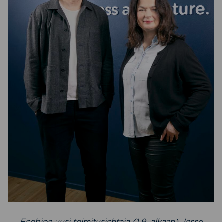
Ecobion uusi toimitusjohtaja (1.9. alkaen) Jesse