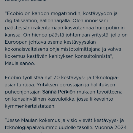
”Ecobio on kahden megatrendin, kestävyyden ja
digitalisaation, aallonharjalla. Olen innoissani
päästessäni rakentamaan kasvutarinaa huipputiimin
kanssa. On hienoa päästä johtamaan yritystä, jolla on
Euroopan johtava asema kestävyysalan
kokonaisvaltaisena ohjelmistotoimittajana ja vahva
kokemus kestävän kehityksen konsultoinnista”,
Maula sanoo.
Ecobio työllistää nyt 70 kestävyys- ja teknologia-
asiantuntijaa. Yrityksen perustajan ja hallituksen
puheenjohtajan
Sanna Perkiö
n mukaan tavoitteena
on kansainvälinen kasvuloikka, jossa liikevaihto
kymmenkertaistetaan.
”Jesse Maulan kokemus ja visio vievät kestävyys- ja
teknologiapalvelumme uudelle tasolle. Vuonna 2024