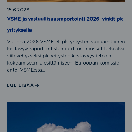
s
t
15.6.2026
u
VSME ja vastuullisuusraportointi 2026: vinkit pk-
u
yritykselle
l
l
Vuonna 2026 VSME eli pk-yritysten vapaaehtoinen
i
kestävyysraportointistandardi on noussut tärkeäksi
s
viitekehykseksi pk-yritysten kestävyystietojen
u
kokoamiseen ja esittämiseen. Euroopan komissio
u
antoi VSME:stä...
s
r
LUE LISÄÄ
a
p
o
1
r
0
t
S
o
y
i