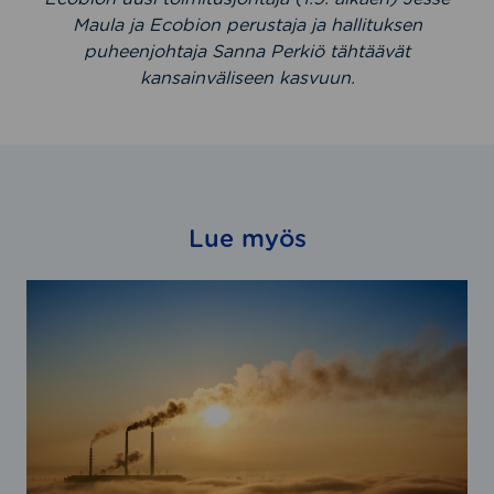
Maula ja Ecobion perustaja ja hallituksen
puheenjohtaja Sanna Perkiö tähtäävät
kansainväliseen kasvuun.
Lue myös
V
S
M
E
j
a
v
a