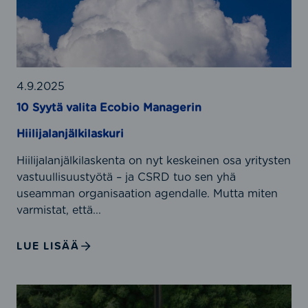
y
n
t
t
ä
i
v
2
a
0
l
4.9.2025
2
i
10 Syytä valita Ecobio Managerin
6
t
:
Hiilijalanjälkilaskuri
a
v
E
i
Hiilijalanjälkilaskenta on nyt keskeinen osa yritysten
c
n
vastuullisuustyötä – ja CSRD tuo sen yhä
o
k
useamman organisaation agendalle. Mutta miten
b
i
varmistat, että...
i
t
o
p
LUE LISÄÄ
M
k
a
-
n
y
A
a