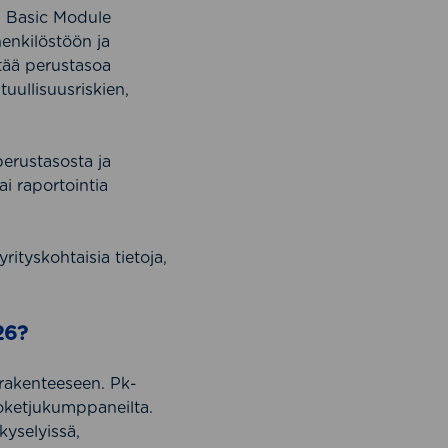
. Basic Module
henkilöstöön ja
tää perustasoa
stuullisuusriskien,
perustasosta ja
ai raportointia
rityskohtaisia tietoja,
26?
rakenteeseen. Pk-
rvoketjukumppaneilta.
kyselyissä,