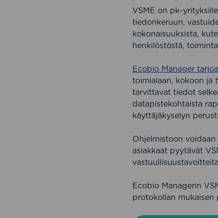
VSME on pk-yrityksille
tiedonkeruun, vastuiden
kokonaisuuksista, kuten
henkilöstöstä, toiminta
Ecobio Manager tarjoa
toimialaan, kokoon ja t
tarvittavat tiedot sel
datapistekohtaista rap
käyttäjäkyselyn peruste
Ohjelmistoon voidaan li
asiakkaat pyytävät VSM
vastuullisuustavoitteit
Ecobio Managerin VSME-
protokollan mukaisen 