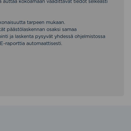
ja auttaa kokoamaan vaadittavat tiedot selkeästi
okonaisuutta tarpeen mukaan.
 liität päästölaskennan osaksi samaa
ointi ja laskenta pysyvät yhdessä ohjelmistossa
E-raporttia automaattisesti.