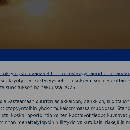
i pk-yritysten vapaaehtoinen kestävyysraportointistanda
ksi pk-yritysten kestävyystietojen kokoamiseen ja esittäm
tä suosituksen heinäkuussa 2025.
iä vastaamaan suurten asiakkaiden, pankkien, sijoittajie
ystietopyyntöihin yhdenmukaisemmassa muodossa. Standa
sta, koska raportointia varten koottavat tiedot kuvaavat
iminnan menettelytapoihin liittyviä vaikutuksia, riskejä ja 