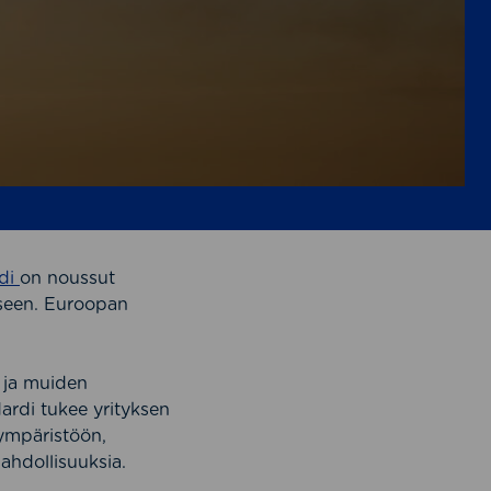
rdi
on noussut
iseen. Euroopan
n ja muiden
rdi tukee yrityksen
 ympäristöön,
mahdollisuuksia.