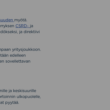
isuuden
myötä.
ärryksen
CSRD-
ja
kseksi, ja direktiivi
mpaan yritysjoukkoon.
etään edelleen
sen sovellettavan
lle ja keskisuurille
ortoinnin ulkopuolelle,
vat pyytää.