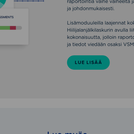
raportointia vaihe vaiheelta 
ja johdonmukaisesti.
Lisämoduuleilla laajennat k
Hiilijalanjälkilaskurin avulla
kokonaisuutta, jolloin raport
ja tiedot viedään osaksi VSM
LUE LISÄÄ