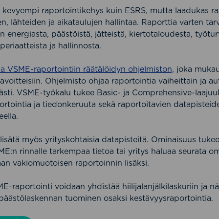
 kevyempi raportointikehys kuin ESRS, mutta laadukas rapor
, lähteiden ja aikataulujen hallintaa. Raporttia varten tarv
 energiasta, päästöistä, jätteistä, kiertotaloudesta, työtur
periaatteista ja hallinnosta.
a VSME-raportointiin räätälöidyn ohjelmiston,
joka mukau
avoitteisiin. Ohjelmisto ohjaa raportointia vaiheittain ja
keästi. VSME-työkalu tukee Basic- ja Comprehensive-laajuuk
ortointia ja tiedonkeruuta sekä raportoitavien datapisteid
ella.
sätä myös yrityskohtaisia datapisteitä. Ominaisuus tukee t
E:n rinnalle tarkempaa tietoa tai yritys haluaa seurata o
aan vakiomuotoisen raportoinnin lisäksi.
raportointi voidaan yhdistää hiilijalanjälkilaskuriin ja 
päästölaskennan tuominen osaksi kestävyysraportointia.