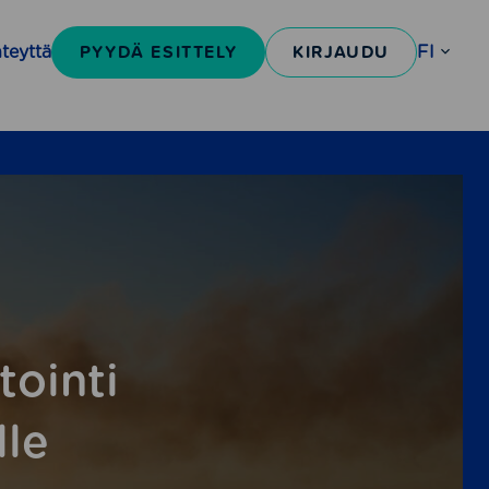
PYYDÄ ESITTELY
KIRJAUDU
teyttä
FI
Open
sub-
menu
tointi
lle