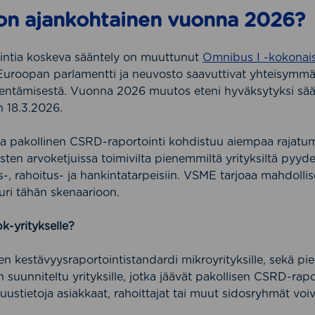
on ajankohtainen vuonna 2026?
intia koskeva sääntely on muuttunut
Omnibus I -kokona
uroopan parlamentti ja neuvosto saavuttivat yhteisymm
entämisestä. Vuonna 2026 muutos eteni hyväksytyksi säädö
 18.3.2026.
 pakollinen CSRD-raportointi kohdistuu aiempaa rajatu
ysten arvoketjuissa toimivilta pienemmiltä yrityksiltä pyyd
s-, rahoitus- ja hankintatarpeisiin. VSME tarjoaa mahdolli
uri tähän skenaarioon.
k-yritykselle?
kestävyysraportointistandardi mikroyrityksille, sekä pieni
on suunniteltu yrityksille, jotka jäävät pakollisen CSRD-rap
uustietoja asiakkaat, rahoittajat tai muut sidosryhmät voi