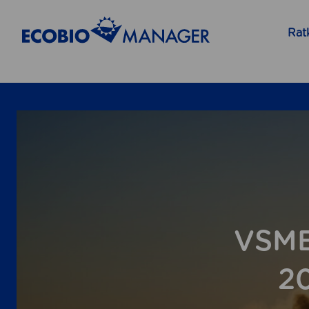
Rat
VSME 
20