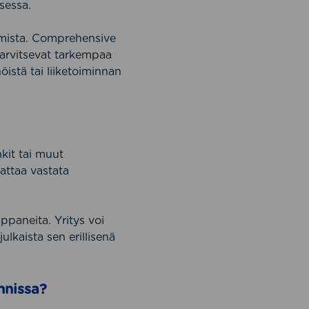
sessa.
aamista. Comprehensive
tarvitsevat tarkempaa
öistä tai liiketoiminnan
nkit tai muut
attaa vastata
ppaneita. Yritys voi
julkaista sen erillisenä
nnissa?