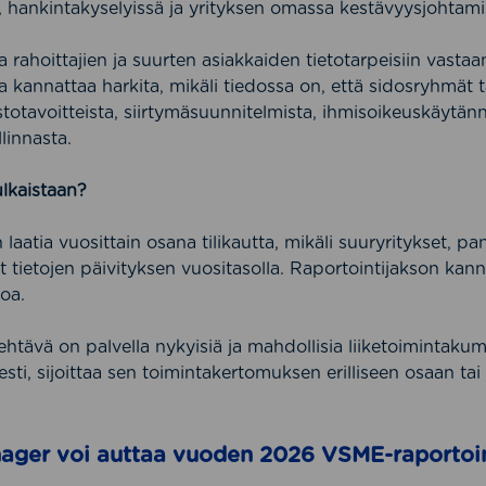
, hankintakyselyissä ja yrityksen omassa kestävyysjohtami
a rahoittajien ja suurten asiakkaiden tietotarpeisiin vast
kannattaa harkita, mikäli tiedossa on, että sidosryhmät 
stotavoitteista, siirtymäsuunnitelmista, ihmisoikeuskäytänn
linnasta.
lkaistaan?
aatia vuosittain osana tilikautta, mikäli suuryritykset, pa
t tietojen päivityksen vuositasolla. Raportointijakson kann
soa.
ehtävä on palvella nykyisiä ja mahdollisia liiketoimintakum
sesti, sijoittaa sen toimintakertomuksen erilliseen osaan tai 
ager voi auttaa vuoden 2026 VSME-raportoi