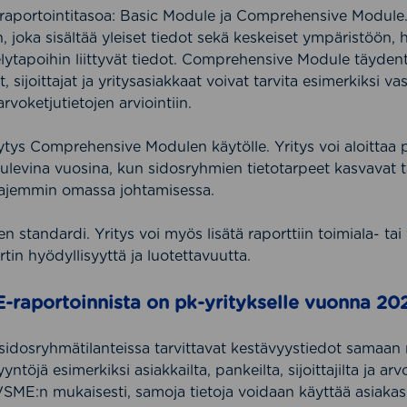
 raportointitasoa: Basic Module ja Comprehensive Module
joka sisältää yleiset tiedot sekä keskeiset ympäristöön, 
lytapoihin liittyvät tiedot. Comprehensive Module täyden
it, sijoittajat ja yritysasiakkaat voivat tarvita esimerkiksi va
rvoketjutietojen arviointiin.
tys Comprehensive Modulen käytölle. Yritys voi aloittaa 
tulevina vuosina, kun sidosryhmien tietotarpeet kasvavat t
aajemmin omassa johtamisessa.
tandardi. Yritys voi myös lisätä raporttiin toimiala- tai y
tin hyödyllisyyttä ja luotettavuutta.
-raportoinnista on pk-yritykselle vuonna 20
idosryhmätilanteissa tarvittavat kestävyystiedot samaan 
yntöjä esimerkiksi asiakkailta, pankeilta, sijoittajilta ja a
SME:n mukaisesti, samoja tietoja voidaan käyttää asiakas