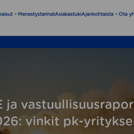
kaisut
Menestystarinat
Asiakastuki
Ajankohtaista
Ota yh
Open
Open
sub-
sub-
menu
menu
ja vastuullisuusrapor
26: vinkit pk-yritykse