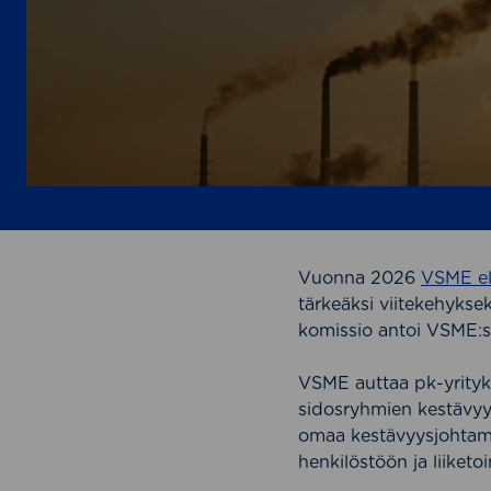
Vuonna 2026
VSME el
tärkeäksi viitekehykse
komissio antoi VSME:s
VSME auttaa pk-yrityks
sidosryhmien kestävy
omaa kestävyysjohtami
henkilöstöön ja liiketo