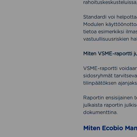
rahoituskeskusteluissa
Standardi voi helpotta
Modulen käyttöönottoa 
tietoa esimerkiksi ilma
vastuullisuusriskien hal
Miten VSME-raportti ju
VSME-raportti voidaan l
sidosryhmät tarvitseva
tilinpäätöksen ajanjak
Raportin ensisijainen t
julkaista raportin julki
dokumenttina.
Miten Ecobio Man