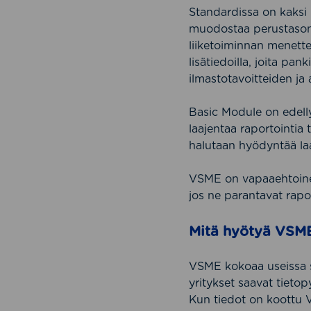
Standardissa on kaksi
muodostaa perustason, 
liiketoiminnan menette
lisätiedoilla, joita pank
ilmastotavoitteiden ja a
Basic Module on edelly
laajentaa raportointia 
halutaan hyödyntää l
VSME on vapaaehtoinen s
jos ne parantavat rapor
Mitä hyötyä VSME
VSME kokoaa useissa s
yritykset saavat tietopy
Kun tiedot on koottu V