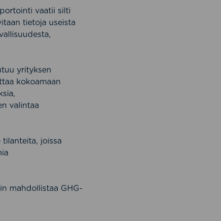
tointi vaatii silti
itaan tietoja useista
vallisuudesta,
tuu yrityksen
 auttaa kokoamaan
sia,
en valintaa
ilanteita, joissa
mia
näin mahdollistaa GHG-