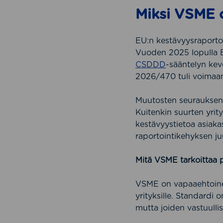
Miksi VSME 
EU:n kestävyysraporto
Vuoden 2025 lopulla E
CSDDD
-sääntelyn kev
2026/470 tuli voimaan
Muutosten seurauksena
Kuitenkin suurten yrit
kestävyystietoa asiaka
raportointikehyksen ju
Mitä VSME tarkoittaa p
VSME on vapaaehtoinen 
yrityksille. Standardi 
mutta joiden vastuullis