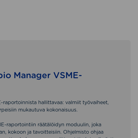
obio Manager VSME-
portoinnista hallittavaa: valmiit työvaiheet,
tarpeisiin mukautuva kokonaisuus.
-raportointiin räätälöidyn moduulin, joka
n, kokoon ja tavoitteisiin. Ohjelmisto ohjaa