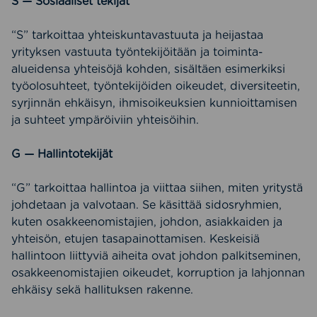
S — Sosiaaliset tekijät
“S” tarkoittaa yhteiskuntavastuuta ja heijastaa
yrityksen vastuuta työntekijöitään ja toiminta-
alueidensa yhteisöjä kohden, sisältäen esimerkiksi
työolosuhteet, työntekijöiden oikeudet, diversiteetin,
syrjinnän ehkäisyn, ihmisoikeuksien kunnioittamisen
ja suhteet ympäröiviin yhteisöihin.
G — Hallintotekijät
“G” tarkoittaa hallintoa ja viittaa siihen, miten yritystä
johdetaan ja valvotaan. Se käsittää sidosryhmien,
kuten osakkeenomistajien, johdon, asiakkaiden ja
yhteisön, etujen tasapainottamisen. Keskeisiä
hallintoon liittyviä aiheita ovat johdon palkitseminen,
osakkeenomistajien oikeudet, korruption ja lahjonnan
ehkäisy sekä hallituksen rakenne.