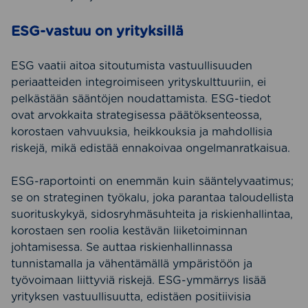
ESG-vastuu on yrityksillä
ESG vaatii aitoa sitoutumista vastuullisuuden
periaatteiden integroimiseen yrityskulttuuriin, ei
pelkästään sääntöjen noudattamista. ESG-tiedot
ovat arvokkaita strategisessa päätöksenteossa,
korostaen vahvuuksia, heikkouksia ja mahdollisia
riskejä, mikä edistää ennakoivaa ongelmanratkaisua.
ESG-raportointi on enemmän kuin sääntelyvaatimus;
se on strateginen työkalu, joka parantaa taloudellista
suorituskykyä, sidosryhmäsuhteita ja riskienhallintaa,
korostaen sen roolia kestävän liiketoiminnan
johtamisessa. Se auttaa riskienhallinnassa
tunnistamalla ja vähentämällä ympäristöön ja
työvoimaan liittyviä riskejä. ESG-ymmärrys lisää
yrityksen vastuullisuutta, edistäen positiivisia