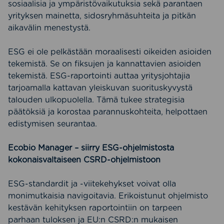
sosiaalisia ja ympäristövaikutuksia sekä parantaen
yrityksen mainetta, sidosryhmäsuhteita ja pitkän
aikavälin menestystä.
ESG ei ole pelkästään moraalisesti oikeiden asioiden
tekemistä. Se on fiksujen ja kannattavien asioiden
tekemistä. ESG-raportointi auttaa yritysjohtajia
tarjoamalla kattavan yleiskuvan suorituskyvystä
talouden ulkopuolella. Tämä tukee strategisia
päätöksiä ja korostaa parannuskohteita, helpottaen
edistymisen seurantaa.
Ecobio Manager – siirry ESG-ohjelmistosta
kokonaisvaltaiseen CSRD-ohjelmistoon
ESG-standardit ja -viitekehykset voivat olla
monimutkaisia navigoitavia. Erikoistunut ohjelmisto
kestävän kehityksen raportointiin on tarpeen
parhaan tuloksen ja EU:n CSRD:n mukaisen