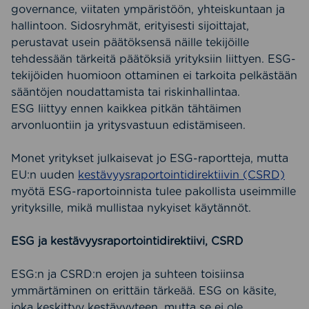
governance, viitaten ympäristöön, yhteiskuntaan ja
hallintoon. Sidosryhmät, erityisesti sijoittajat,
perustavat usein päätöksensä näille tekijöille
tehdessään tärkeitä päätöksiä yrityksiin liittyen. ESG-
tekijöiden huomioon ottaminen ei tarkoita pelkästään
sääntöjen noudattamista tai riskinhallintaa.
ESG liittyy ennen kaikkea pitkän tähtäimen
arvonluontiin ja yritysvastuun edistämiseen.
Monet yritykset julkaisevat jo ESG-raportteja, mutta
EU:n uuden
kestävyysraportointidirektiivin (CSRD)
myötä ESG-raportoinnista tulee pakollista useimmille
yrityksille, mikä mullistaa nykyiset käytännöt.
ESG ja kestävyysraportointidirektiivi, CSRD
ESG:n ja CSRD:n erojen ja suhteen toisiinsa
ymmärtäminen on erittäin tärkeää. ESG on käsite,
joka keskittyy kestävyyteen, mutta se ei ole