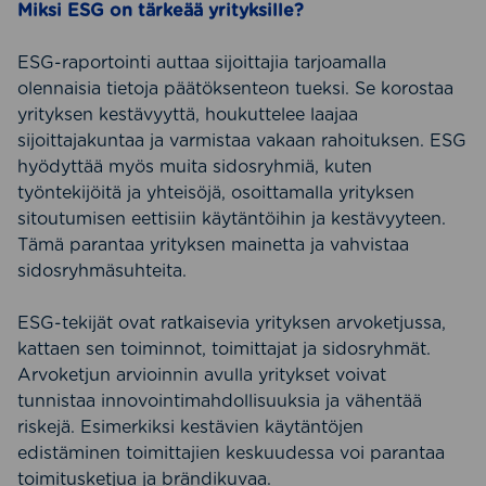
Miksi ESG on tärkeää yrityksille?
ESG-raportointi auttaa sijoittajia tarjoamalla
olennaisia tietoja päätöksenteon tueksi. Se korostaa
yrityksen kestävyyttä, houkuttelee laajaa
sijoittajakuntaa ja varmistaa vakaan rahoituksen. ESG
hyödyttää myös muita sidosryhmiä, kuten
työntekijöitä ja yhteisöjä, osoittamalla yrityksen
sitoutumisen eettisiin käytäntöihin ja kestävyyteen.
Tämä parantaa yrityksen mainetta ja vahvistaa
sidosryhmäsuhteita.
ESG-tekijät ovat ratkaisevia yrityksen arvoketjussa,
kattaen sen toiminnot, toimittajat ja sidosryhmät.
Arvoketjun arvioinnin avulla yritykset voivat
tunnistaa innovointimahdollisuuksia ja vähentää
riskejä. Esimerkiksi kestävien käytäntöjen
edistäminen toimittajien keskuudessa voi parantaa
toimitusketjua ja brändikuvaa.