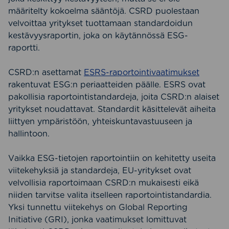
määritelty kokoelma sääntöjä. CSRD puolestaan
velvoittaa yritykset tuottamaan standardoidun
kestävyysraportin, joka on käytännössä ESG-
raportti.
CSRD:n asettamat
ESRS-raportointivaatimukset
rakentuvat ESG:n periaatteiden päälle. ESRS ovat
pakollisia raportointistandardeja, joita CSRD:n alaiset
yritykset noudattavat. Standardit käsittelevät aiheita
liittyen ympäristöön, yhteiskuntavastuuseen ja
hallintoon.
Vaikka ESG-tietojen raportointiin on kehitetty useita
viitekehyksiä ja standardeja, EU-yritykset ovat
velvollisia raportoimaan CSRD:n mukaisesti eikä
niiden tarvitse valita itselleen raportointistandardia.
Yksi tunnettu viitekehys on Global Reporting
Initiative (GRI), jonka vaatimukset lomittuvat