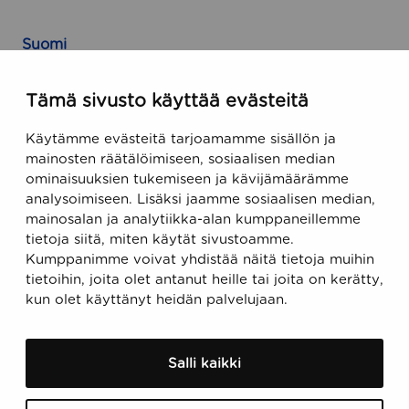
Suomi
Runeberginkatu 5, 8. kerros
Tämä sivusto käyttää evästeitä
FIN-00100 Helsinki, Finland
Käytämme evästeitä tarjoamamme sisällön ja
USA
mainosten räätälöimiseen, sosiaalisen median
ominaisuuksien tukemiseen ja kävijämäärämme
470 Ramona Street
analysoimiseen. Lisäksi jaamme sosiaalisen median,
Palo Alto, CA 94301, USA
mainosalan ja analytiikka-alan kumppaneillemme
tietoja siitä, miten käytät sivustoamme.
Kumppanimme voivat yhdistää näitä tietoja muihin
Sähköposti
tietoihin, joita olet antanut heille tai joita on kerätty,
support@ecobiomanager.com
kun olet käyttänyt heidän palvelujaan.
sales@ecobiomanager.com
Salli kaikki
Puhelin
+358 20 756 9455