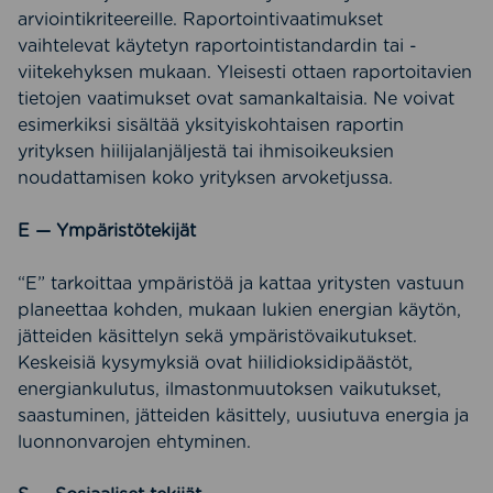
arviointikriteereille. Raportointivaatimukset
vaihtelevat käytetyn raportointistandardin tai -
viitekehyksen mukaan. Yleisesti ottaen raportoitavien
tietojen vaatimukset ovat samankaltaisia. Ne voivat
esimerkiksi sisältää yksityiskohtaisen raportin
yrityksen hiilijalanjäljestä tai ihmisoikeuksien
noudattamisen koko yrityksen arvoketjussa.
E — Ympäristötekijät
“E” tarkoittaa ympäristöä ja kattaa yritysten vastuun
planeettaa kohden, mukaan lukien energian käytön,
jätteiden käsittelyn sekä ympäristövaikutukset.
Keskeisiä kysymyksiä ovat hiilidioksidipäästöt,
energiankulutus, ilmastonmuutoksen vaikutukset,
saastuminen, jätteiden käsittely, uusiutuva energia ja
luonnonvarojen ehtyminen.