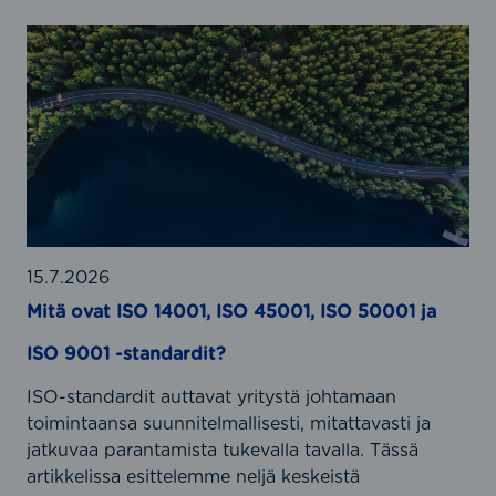
M
i
t
ä
o
v
a
t
I
S
15.7.2026
O
Mitä ovat ISO 14001, ISO 45001, ISO 50001 ja
1
ISO 9001 -standardit?
4
0
ISO-standardit auttavat yritystä johtamaan
0
toimintaansa suunnitelmallisesti, mitattavasti ja
1
jatkuvaa parantamista tukevalla tavalla. Tässä
,
artikkelissa esittelemme neljä keskeistä
I