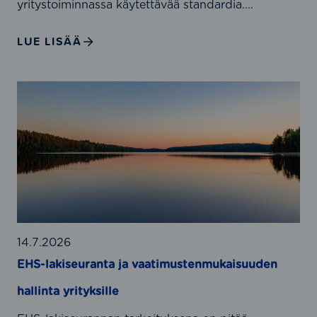
yritystoiminnassa käytettävää standardia....
S
O
LUE LISÄÄ
4
5
0
E
0
H
1
S
,
-
I
l
S
a
O
k
5
i
0
s
0
e
14.7.2026
0
u
EHS-lakiseuranta ja vaatimustenmukaisuuden
1
r
j
hallinta yrityksille
a
a
n