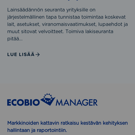
ö
i
Lainsäädännön seuranta yrityksille on
n
s
järjestelmällinen tapa tunnistaa toimintaa koskevat
s
u
lait, asetukset, viranomaisvaatimukset, lupaehdot ja
e
u
muut sitovat velvoitteet. Toimiva lakiseuranta
u
d
pitää...
r
e
a
n
n
LUE LISÄÄ
h
t
a
a
l
y
l
r
i
i
n
t
t
y
a
k
y
s
r
Markkinoiden kattavin ratkaisu kestävän kehityksen
i
i
hallintaan ja raportointiin.
l