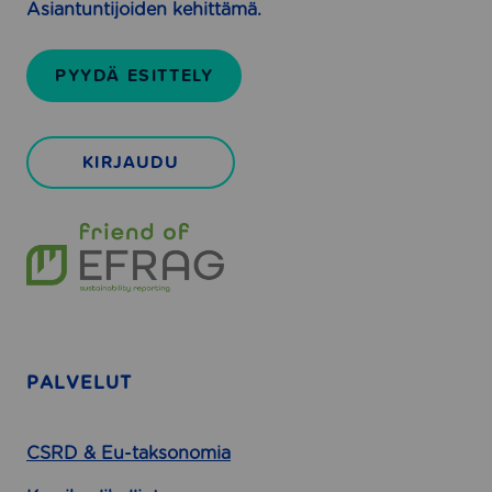
t
Asiantuntijoiden kehittämä.
l
y
e
k
PYYDÄ ESITTELY
s
i
l
KIRJAUDU
l
e
PALVELUT
CSRD & Eu-taksonomia