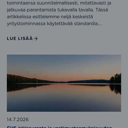
toimintaansa suunnitelmallisesti, mitattavasti ja
1
jatkuvaa parantamista tukevalla tavalla. Tässä
,
artikkelissa esittelemme neljä keskeistä
I
yritystoiminnassa käytettävää standardia....
S
O
LUE LISÄÄ
4
5
0
E
0
H
1
S
,
-
I
l
S
a
O
k
5
i
0
s
0
e
14.7.2026
0
u