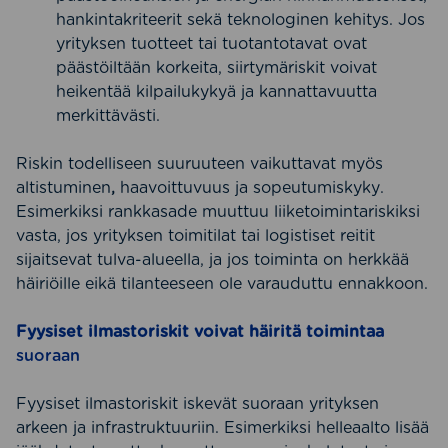
hankintakriteerit sekä teknologinen kehitys. Jos
yrityksen tuotteet tai tuotantotavat ovat
päästöiltään korkeita, siirtymäriskit voivat
heikentää kilpailukykyä ja kannattavuutta
merkittävästi.
Riskin todelliseen suuruuteen vaikuttavat myös
altistuminen
,
haavoittuvuus ja sopeutumiskyky.
Esimerkiksi rankkasade muuttuu liiketoimintariskiksi
vasta, jos yrityksen toimitilat tai logistiset reitit
sijaitsevat tulva-alueella, ja jos toiminta on herkkää
häiriöille eikä tilanteeseen ole varauduttu ennakkoon.
Fyysiset ilmastoriskit voivat häiritä toimintaa
suoraan
Fyysiset ilmastoriskit iskevät suoraan yrityksen
arkeen ja infrastruktuuriin. Esimerkiksi helleaalto lisää