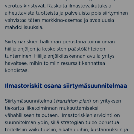
verotus kiristyvät. Raskaita ilmastovaikutuksia
aiheuttavista tuotteista ja palveluista pois siirtyminen
vahvistaa täten markkina-asemaa ja avaa uusia
mahdollisuuksia.
Siirtymäriskien hallinnan perustana toimii oman
hiilijalanjäljen ja keskeisten päästölähteiden
tunteminen. Hiilijalanjälkilaskennan avulla yritys
havaitsee, mihin toimiin resurssit kannattaa
kohdistaa.
Ilmastoriskit osana siirtymäsuunnitelmaa
Siirtymäsuunnitelma (
transition plan
) on yrityksen
tiekartta liiketoiminnan mukauttamiseksi
vähähiiliseen talouteen. Ilmastoriskien arviointi on
suunnitelman ydin, sillä strategian tulee perustua
todellisiin vaikutuksiin, aikatauluihin, kustannuksiin ja