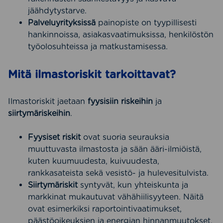
jäähdytystarve.
Palveluyrityksissä
painopiste on tyypillisesti
hankinnoissa, asiakasvaatimuksissa, henkilöstön
työolosuhteissa ja matkustamisessa.
Mitä ilmastoriskit tarkoittavat?
Ilmastoriskit jaetaan
fyysisiin riskeihin
ja
siirtymäriskeihin
.
Fyysiset riskit
ovat suoria seurauksia
muuttuvasta ilmastosta ja sään ääri-ilmiöistä,
kuten kuumuudesta, kuivuudesta,
rankkasateista sekä vesistö- ja hulevesitulvista.
Siirtymäriskit
syntyvät, kun yhteiskunta ja
markkinat mukautuvat vähähiilisyyteen. Näitä
ovat esimerkiksi raportointivaatimukset,
päästöoikeuksien ja energian hinnanmuutokset,