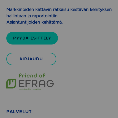
y
s
r
Markkinoiden kattavin ratkaisu kestävän kehityksen
i
i
hallintaan ja raportointiin.
l
t
Asiantuntijoiden kehittämä.
l
y
e
k
PYYDÄ ESITTELY
s
i
l
KIRJAUDU
l
e
PALVELUT