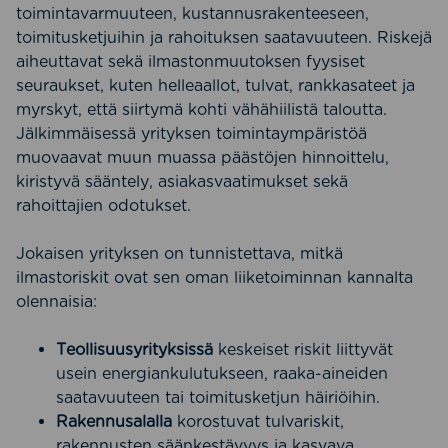
toimintavarmuuteen, kustannusrakenteeseen,
toimitusketjuihin ja rahoituksen saatavuuteen. Riskejä
aiheuttavat sekä ilmastonmuutoksen fyysiset
seuraukset, kuten helleaallot, tulvat, rankkasateet ja
myrskyt, että siirtymä kohti vähähiilistä taloutta.
Jälkimmäisessä yrityksen toimintaympäristöä
muovaavat muun muassa päästöjen hinnoittelu,
kiristyvä sääntely, asiakasvaatimukset sekä
rahoittajien odotukset.
Jokaisen yrityksen on tunnistettava, mitkä
ilmastoriskit ovat sen oman liiketoiminnan kannalta
olennaisia:
Teollisuusyrityksissä
keskeiset riskit liittyvät
usein energiankulutukseen, raaka-aineiden
saatavuuteen tai toimitusketjun häiriöihin.
Rakennusalalla
korostuvat tulvariskit,
rakennusten säänkestävyys ja kasvava