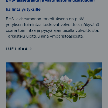
EHS-lakiseuranta ja vaatimustenmukaisuuden
1
r
j
hallinta yrityksille
a
a
n
I
EHS-lakiseurannan tarkoituksena on pitää
t
S
yrityksen toimintaa koskevat velvoitteet näkyvänä
a
O
osana toimintaa ja pysyä ajan tasalla velvoitteista.
j
9
Tarkastelu ulottuu aina ympäristöasioista...
a
0
v
0
LUE LISÄÄ
a
1
a
-
t
s
L
i
t
a
m
a
i
u
n
n
s
d
s
t
a
ä
e
r
ä
n
d
d