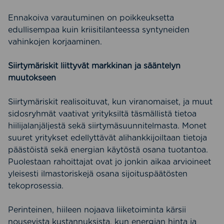
Ennakoiva varautuminen on poikkeuksetta
edullisempaa kuin kriisitilanteessa syntyneiden
vahinkojen korjaaminen.
Siirtymäriskit liittyvät markkinan ja sääntelyn
muutokseen
Siirtymäriskit realisoituvat, kun viranomaiset, ja muut
sidosryhmät vaativat yrityksiltä täsmällistä tietoa
hiilijalanjäljestä sekä siirtymäsuunnitelmasta. Monet
suuret yritykset edellyttävät alihankkijoiltaan tietoja
päästöistä sekä energian käytöstä osana tuotantoa.
Puolestaan rahoittajat ovat jo jonkin aikaa arvioineet
yleisesti ilmastoriskejä osana sijoituspäätösten
tekoprosessia.
Perinteinen, hiileen nojaava liiketoiminta kärsii
nousevista kustannuksista, kun energian hinta ja