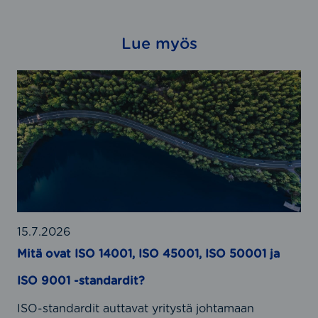
Lue myös
M
i
t
ä
o
v
a
t
I
S
15.7.2026
O
Mitä ovat ISO 14001, ISO 45001, ISO 50001 ja
1
ISO 9001 -standardit?
4
0
ISO-standardit auttavat yritystä johtamaan
0