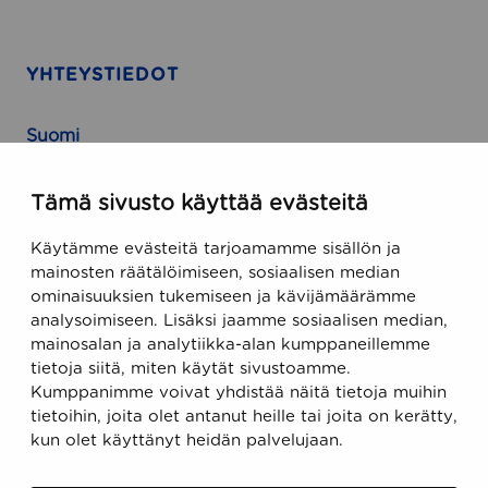
YHTEYSTIEDOT
Suomi
Runeberginkatu 5, 8. kerros
Tämä sivusto käyttää evästeitä
FIN-00100 Helsinki, Finland
Käytämme evästeitä tarjoamamme sisällön ja
USA
mainosten räätälöimiseen, sosiaalisen median
ominaisuuksien tukemiseen ja kävijämäärämme
470 Ramona Street
analysoimiseen. Lisäksi jaamme sosiaalisen median,
Palo Alto, CA 94301, USA
mainosalan ja analytiikka-alan kumppaneillemme
tietoja siitä, miten käytät sivustoamme.
Kumppanimme voivat yhdistää näitä tietoja muihin
Sähköposti
tietoihin, joita olet antanut heille tai joita on kerätty,
support@ecobiomanager.com
kun olet käyttänyt heidän palvelujaan.
sales@ecobiomanager.com