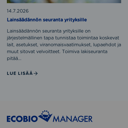
m
i
ä
u
t
n
14.7.2026
k
?
n
Lainsäädännön seuranta yrityksille
a
ö
i
Lainsäädännön seuranta yrityksille on
n
s
järjestelmällinen tapa tunnistaa toimintaa koskevat
s
u
lait, asetukset, viranomaisvaatimukset, lupaehdot ja
e
u
muut sitovat velvoitteet. Toimiva lakiseuranta
u
d
pitää...
r
e
a
n
n
LUE LISÄÄ
h
t
a
a
l
y
l
r
i
i
n
t
t
y
a
k