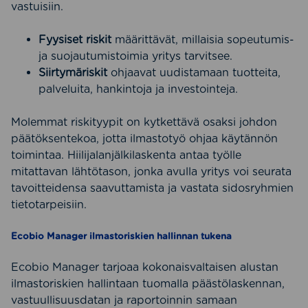
vastuisiin.
Fyysiset riskit
määrittävät, millaisia sopeutumis-
ja suojautumistoimia yritys tarvitsee.
Siirtymäriskit
ohjaavat uudistamaan tuotteita,
palveluita, hankintoja ja investointeja.
Molemmat riskityypit on kytkettävä osaksi johdon
päätöksentekoa, jotta ilmastotyö ohjaa käytännön
toimintaa. Hiilijalanjälkilaskenta antaa työlle
mitattavan lähtötason, jonka avulla yritys voi seurata
tavoitteidensa saavuttamista ja vastata sidosryhmien
tietotarpeisiin.
Ecobio Manager ilmastoriskien hallinnan tukena
Ecobio Manager tarjoaa kokonaisvaltaisen alustan
ilmastoriskien hallintaan tuomalla päästölaskennan,
vastuullisuusdatan ja raportoinnin samaan