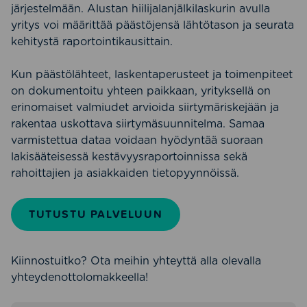
järjestelmään. Alustan hiilijalanjälkilaskurin avulla
yritys voi määrittää päästöjensä lähtötason ja seurata
kehitystä raportointikausittain.
Kun päästölähteet, laskentaperusteet ja toimenpiteet
on dokumentoitu yhteen paikkaan, yrityksellä on
erinomaiset valmiudet arvioida siirtymäriskejään ja
rakentaa uskottava siirtymäsuunnitelma. Samaa
varmistettua dataa voidaan hyödyntää suoraan
lakisääteisessä kestävyysraportoinnissa sekä
rahoittajien ja asiakkaiden tietopyynnöissä.
TUTUSTU PALVELUUN
Kiinnostuitko? Ota meihin yhteyttä alla olevalla
yhteydenottolomakkeella!