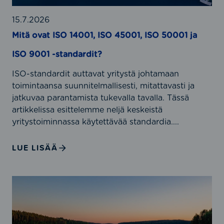
I
S
15.7.2026
O
Mitä ovat ISO 14001, ISO 45001, ISO 50001 ja
1
ISO 9001 -standardit?
4
0
ISO-standardit auttavat yritystä johtamaan
0
toimintaansa suunnitelmallisesti, mitattavasti ja
1
jatkuvaa parantamista tukevalla tavalla. Tässä
,
artikkelissa esittelemme neljä keskeistä
I
yritystoiminnassa käytettävää standardia....
S
O
LUE LISÄÄ
4
5
0
E
0
H
1
S
,
-
I