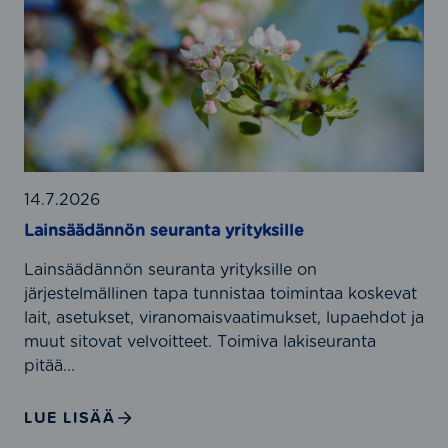
t
a
m
a
i
u
n
n
s
d
s
t
a
ä
e
r
ä
n
d
d
m
i
ä
u
t
n
14.7.2026
k
?
n
Lainsäädännön seuranta yrityksille
a
ö
i
Lainsäädännön seuranta yrityksille on
n
s
järjestelmällinen tapa tunnistaa toimintaa koskevat
s
u
lait, asetukset, viranomaisvaatimukset, lupaehdot ja
e
u
muut sitovat velvoitteet. Toimiva lakiseuranta
u
d
pitää...
r
e
a
n
n
LUE LISÄÄ
h
t