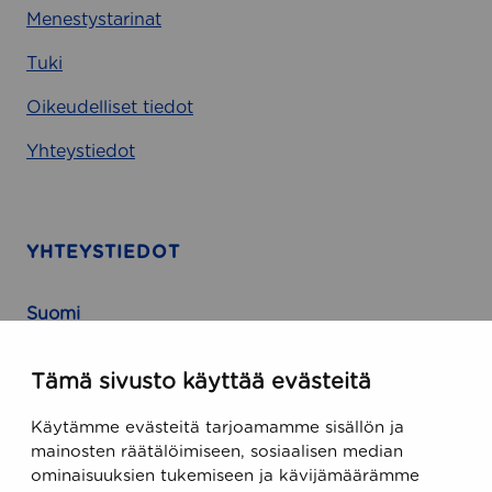
Menestystarinat
Tuki
Oikeudelliset tiedot
Yhteystiedot
YHTEYSTIEDOT
Suomi
Runeberginkatu 5, 8. kerros
Tämä sivusto käyttää evästeitä
FIN-00100 Helsinki, Finland
Käytämme evästeitä tarjoamamme sisällön ja
USA
mainosten räätälöimiseen, sosiaalisen median
ominaisuuksien tukemiseen ja kävijämäärämme
470 Ramona Street