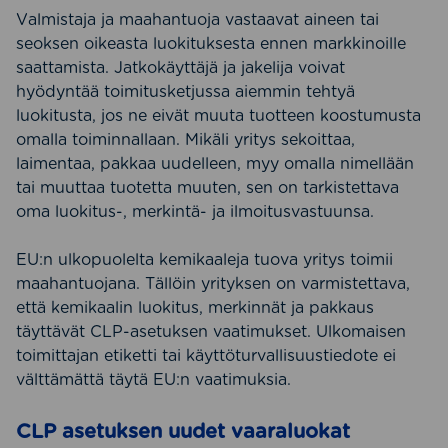
Valmistaja ja maahantuoja vastaavat aineen tai
seoksen oikeasta luokituksesta ennen markkinoille
saattamista. Jatkokäyttäjä ja jakelija voivat
hyödyntää toimitusketjussa aiemmin tehtyä
luokitusta, jos ne eivät muuta tuotteen koostumusta
omalla toiminnallaan. Mikäli yritys sekoittaa,
laimentaa, pakkaa uudelleen, myy omalla nimellään
tai muuttaa tuotetta muuten, sen on tarkistettava
oma luokitus-, merkintä- ja ilmoitusvastuunsa.
EU:n ulkopuolelta kemikaaleja tuova yritys toimii
maahantuojana. Tällöin yrityksen on varmistettava,
että kemikaalin luokitus, merkinnät ja pakkaus
täyttävät CLP-asetuksen vaatimukset. Ulkomaisen
toimittajan etiketti tai käyttöturvallisuustiedote ei
välttämättä täytä EU:n vaatimuksia.
CLP asetuksen uudet vaaraluokat