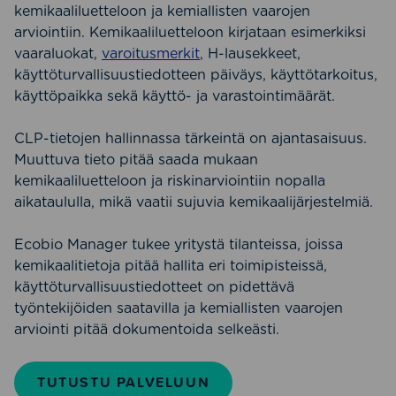
kemikaaliluetteloon ja kemiallisten vaarojen
arviointiin. Kemikaaliluetteloon kirjataan esimerkiksi
vaaraluokat,
varoitusmerkit
, H-lausekkeet,
käyttöturvallisuustiedotteen päiväys, käyttötarkoitus,
käyttöpaikka sekä käyttö- ja varastointimäärät.
CLP-tietojen hallinnassa tärkeintä on ajantasaisuus.
Muuttuva tieto pitää saada mukaan
kemikaaliluetteloon ja riskinarviointiin nopalla
aikataululla, mikä vaatii sujuvia kemikaalijärjestelmiä.
Ecobio Manager tukee yritystä tilanteissa, joissa
kemikaalitietoja pitää hallita eri toimipisteissä,
käyttöturvallisuustiedotteet on pidettävä
työntekijöiden saatavilla ja kemiallisten vaarojen
arviointi pitää dokumentoida selkeästi.
TUTUSTU PALVELUUN