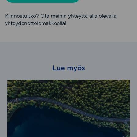
Kiinnostuitko? Ota meihin yhteyttä alla olevalla
yhteydenottolomakkeella!
Lue myös
M
i
t
ä
o
v
a
t