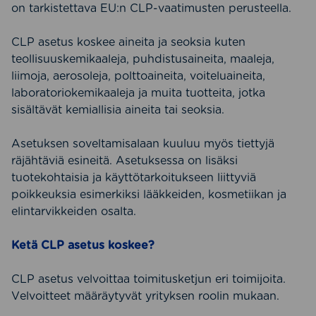
on tarkistettava EU:n CLP-vaatimusten perusteella.
CLP asetus koskee aineita ja seoksia kuten
teollisuuskemikaaleja, puhdistusaineita, maaleja,
liimoja, aerosoleja, polttoaineita, voiteluaineita,
laboratoriokemikaaleja ja muita tuotteita, jotka
sisältävät kemiallisia aineita tai seoksia.
Asetuksen soveltamisalaan kuuluu myös tiettyjä
räjähtäviä esineitä. Asetuksessa on lisäksi
tuotekohtaisia ja käyttötarkoitukseen liittyviä
poikkeuksia esimerkiksi lääkkeiden, kosmetiikan ja
elintarvikkeiden osalta.
Ketä CLP asetus koskee?
CLP asetus velvoittaa toimitusketjun eri toimijoita.
Velvoitteet määräytyvät yrityksen roolin mukaan.