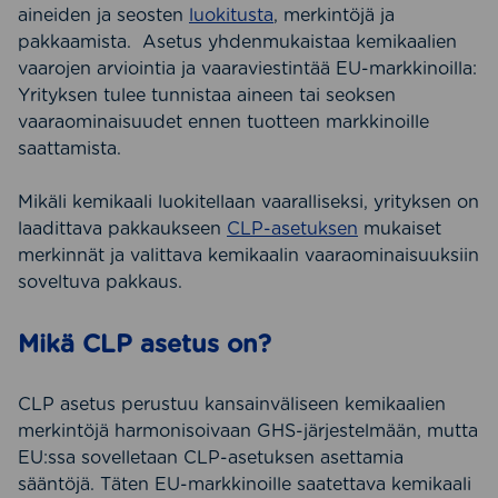
aineiden ja seosten
luokitusta
, merkintöjä ja
pakkaamista. Asetus yhdenmukaistaa kemikaalien
vaarojen arviointia ja vaaraviestintää EU-markkinoilla:
Yrityksen tulee tunnistaa aineen tai seoksen
vaaraominaisuudet ennen tuotteen markkinoille
saattamista.
Mikäli kemikaali luokitellaan vaaralliseksi, yrityksen on
laadittava pakkaukseen
CLP-asetuksen
mukaiset
merkinnät ja valittava kemikaalin vaaraominaisuuksiin
soveltuva pakkaus.
Mikä CLP asetus on?
CLP asetus perustuu kansainväliseen kemikaalien
merkintöjä harmonisoivaan GHS-järjestelmään, mutta
EU:ssa sovelletaan CLP-asetuksen asettamia
sääntöjä. Täten EU-markkinoille saatettava kemikaali