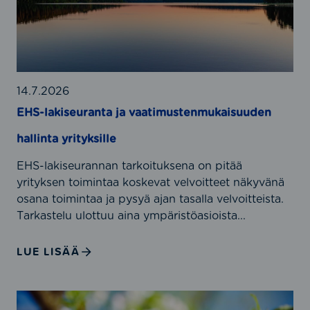
l
S
a
O
k
5
i
0
s
0
e
14.7.2026
0
u
EHS-lakiseuranta ja vaatimustenmukaisuuden
1
r
j
hallinta yrityksille
a
a
n
I
EHS-lakiseurannan tarkoituksena on pitää
t
S
yrityksen toimintaa koskevat velvoitteet näkyvänä
a
O
osana toimintaa ja pysyä ajan tasalla velvoitteista.
j
9
Tarkastelu ulottuu aina ympäristöasioista...
a
0
v
0
LUE LISÄÄ
a
1
a
-
t
s
L
i