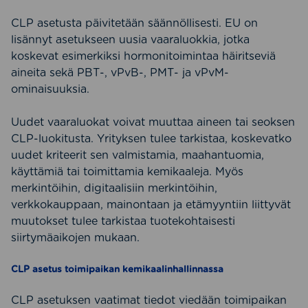
CLP asetusta päivitetään säännöllisesti. EU on
lisännyt asetukseen uusia vaaraluokkia, jotka
koskevat esimerkiksi hormonitoimintaa häiritseviä
aineita sekä PBT-, vPvB-, PMT- ja vPvM-
ominaisuuksia.
Uudet vaaraluokat voivat muuttaa aineen tai seoksen
CLP-luokitusta. Yrityksen tulee tarkistaa, koskevatko
uudet kriteerit sen valmistamia, maahantuomia,
käyttämiä tai toimittamia kemikaaleja. Myös
merkintöihin, digitaalisiin merkintöihin,
verkkokauppaan, mainontaan ja etämyyntiin liittyvät
muutokset tulee tarkistaa tuotekohtaisesti
siirtymäaikojen mukaan.
CLP asetus toimipaikan kemikaalinhallinnassa
CLP asetuksen vaatimat tiedot viedään toimipaikan