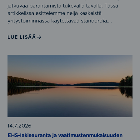
1
jatkuvaa parantamista tukevalla tavalla. Tässä
,
artikkelissa esittelemme neljä keskeistä
I
yritystoiminnassa käytettävää standardia....
S
O
LUE LISÄÄ
4
5
0
E
0
H
1
S
,
-
I
l
S
a
O
k
5
i
0
s
0
e
14.7.2026
0
u
EHS-lakiseuranta ja vaatimustenmukaisuuden
1