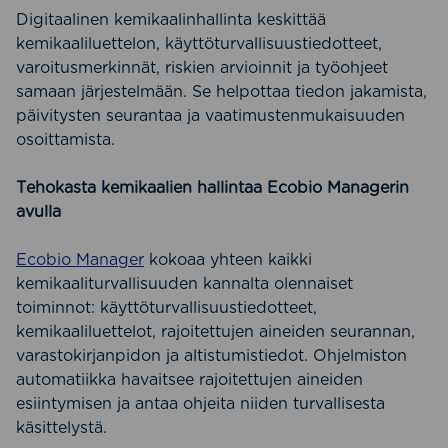
Digitaalinen kemikaalinhallinta keskittää
kemikaaliluettelon, käyttöturvallisuustiedotteet,
varoitusmerkinnät, riskien arvioinnit ja työohjeet
samaan järjestelmään. Se helpottaa tiedon jakamista,
päivitysten seurantaa ja vaatimustenmukaisuuden
osoittamista.
Tehokasta kemikaalien hallintaa Ecobio Managerin
avulla
Ecobio Manager
kokoaa yhteen kaikki
kemikaaliturvallisuuden kannalta olennaiset
toiminnot: käyttöturvallisuustiedotteet,
kemikaaliluettelot, rajoitettujen aineiden seurannan,
varastokirjanpidon ja altistumistiedot. Ohjelmiston
automatiikka havaitsee rajoitettujen aineiden
esiintymisen ja antaa ohjeita niiden turvallisesta
käsittelystä.