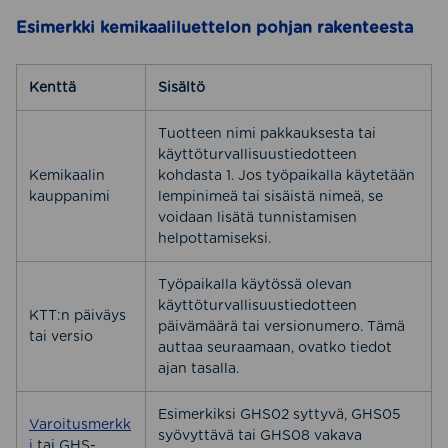
Esimerkki kemikaaliluettelon pohjan rakenteesta
Kenttä
Sisältö
Tuotteen nimi pakkauksesta tai
käyttöturvallisuustiedotteen
Kemikaalin
kohdasta 1. Jos työpaikalla käytetään
kauppanimi
lempinimeä tai sisäistä nimeä, se
voidaan lisätä tunnistamisen
helpottamiseksi.
Työpaikalla käytössä olevan
käyttöturvallisuustiedotteen
KTT:n päiväys
päivämäärä tai versionumero. Tämä
tai versio
auttaa seuraamaan, ovatko tiedot
ajan tasalla.
Esimerkiksi GHS02 syttyvä, GHS05
Varoitusmerkk
syövyttävä tai GHS08 vakava
i
tai GHS-