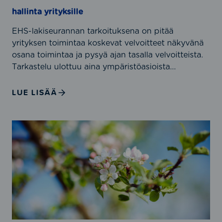
r
j
hallinta yrityksille
a
a
n
I
EHS-lakiseurannan tarkoituksena on pitää
t
S
yrityksen toimintaa koskevat velvoitteet näkyvänä
a
O
osana toimintaa ja pysyä ajan tasalla velvoitteista.
j
9
Tarkastelu ulottuu aina ympäristöasioista...
a
0
v
0
LUE LISÄÄ
a
1
a
-
t
s
L
i
t
a
m
a
i
u
n
n
s
d
s
t
a
ä
e
r
ä
n
d
d
m
i
ä