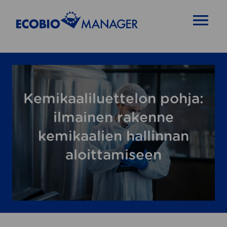
OPEN MENU
Kemikaaliluettelon pohja:
ilmainen rakenne
kemikaalien hallinnan
aloittamiseen