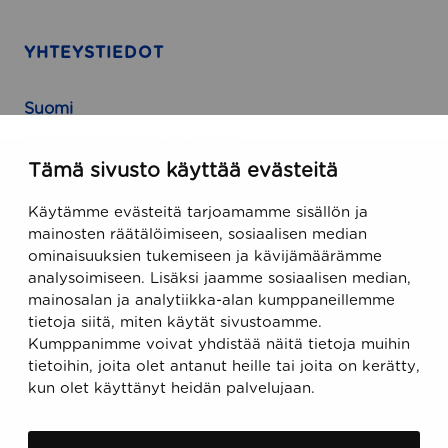
YHTEYSTIEDOT
Suomi
Runeberginkatu 5, 8. kerros
Tämä sivusto käyttää evästeitä
FIN-00100 Helsinki, Finland
Käytämme evästeitä tarjoamamme sisällön ja
USA
mainosten räätälöimiseen, sosiaalisen median
ominaisuuksien tukemiseen ja kävijämäärämme
470 Ramona Street
analysoimiseen. Lisäksi jaamme sosiaalisen median,
Palo Alto, CA 94301, USA
mainosalan ja analytiikka-alan kumppaneillemme
tietoja siitä, miten käytät sivustoamme.
Kumppanimme voivat yhdistää näitä tietoja muihin
Sähköposti
tietoihin, joita olet antanut heille tai joita on kerätty,
support@ecobiomanager.com
kun olet käyttänyt heidän palvelujaan.
sales@ecobiomanager.com