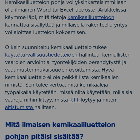
Kemikaaliluettelon pohja voi yksinkertaisimmillaan
olla ilmainen Word tai Excel-tiedosto. Artikkelissa
käymme läpi, mitä tietoja
kemikaaliluetteloon
kannattaa sisällyttää ja millaisella rakenteella yritys
voi aloittaa luettelon kokoamisen.
Oikein suunniteltu kemikaaliluettelo tukee
käyttöturvallisuustiedotteiden
hallintaa, kemiallisten
vaarojen arviointia, työntekijöiden perehdytystä ja
vaatimustenmukaisuuden osoittamista. Hyvä
kemikaaliluettelo ei ole pelkkä lista kemikaalien
nimistä. Sen tulee kertoa, mitä kemikaaleja
työpaikalla käytetään, missä niitä käytetään, millaisia
vaaroja niihin liittyy, mistä
KTT
löytyy ja miten
altistumista
hallitaan.
Mitä ilmaisen kemikaaliluettelon
pohjan pitäisi sisältää?