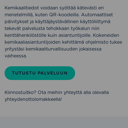
Kemikaalitiedot voidaan syöttää kätevästi eri
menetelmillä, kuten QR-koodeilla. Automaattiset
päivitykset ja käyttäjäystävällinen käyttöliittymä
tekevät palvelusta tehokkaan työkalun niin
kenttähenkilöstölle kuin asiantuntijoille. Kokeneiden
kemikaaliasiantuntijoiden kehittämä ohjelmisto tukee
yritystäsi kemikaaliturvallisuuden jokaisessa
vaiheessa.
TUTUSTU PALVELUUN
Kiinnostuitko? Ota meihin yhteyttä alla olevalla
yhteydenottolomakkeella!