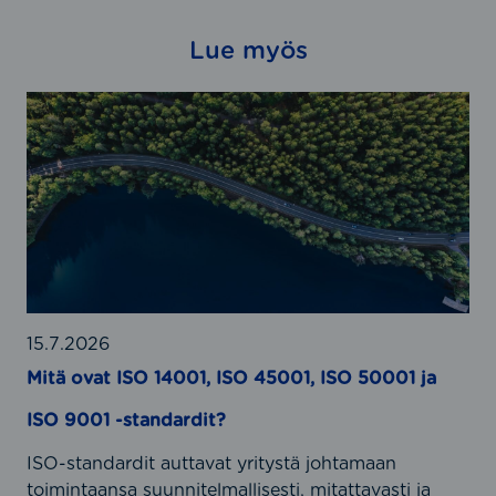
Lue myös
M
i
t
ä
o
v
a
t
I
S
15.7.2026
O
Mitä ovat ISO 14001, ISO 45001, ISO 50001 ja
1
ISO 9001 -standardit?
4
0
ISO-standardit auttavat yritystä johtamaan
0
toimintaansa suunnitelmallisesti, mitattavasti ja