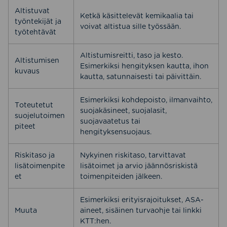
Altistuvat
Ketkä käsittelevät kemikaalia tai
työntekijät ja
voivat altistua sille työssään.
työtehtävät
Altistumisreitti, taso ja kesto.
Altistumisen
Esimerkiksi hengityksen kautta, ihon
kuvaus
kautta, satunnaisesti tai päivittäin.
Esimerkiksi kohdepoisto, ilmanvaihto,
Toteutetut
suojakäsineet, suojalasit,
suojelutoimen
suojavaatetus tai
piteet
hengityksensuojaus.
Riskitaso ja
Nykyinen riskitaso, tarvittavat
lisätoimenpite
lisätoimet ja arvio jäännösriskistä
et
toimenpiteiden jälkeen.
Esimerkiksi erityisrajoitukset, ASA-
Muuta
aineet, sisäinen turvaohje tai linkki
KTT:hen.