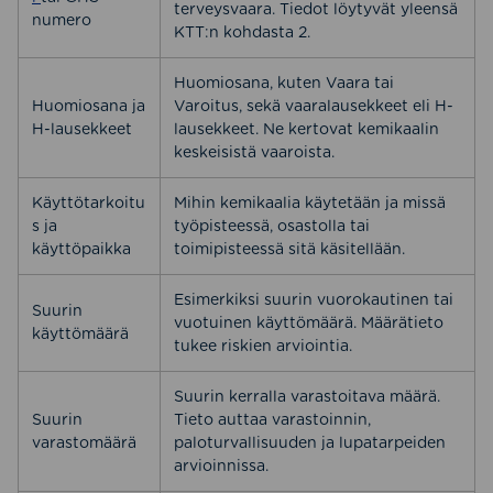
terveysvaara. Tiedot löytyvät yleensä
numero
KTT:n kohdasta 2.
Huomiosana, kuten Vaara tai
Huomiosana ja
Varoitus, sekä vaaralausekkeet eli H-
H-lausekkeet
lausekkeet. Ne kertovat kemikaalin
keskeisistä vaaroista.
Käyttötarkoitu
Mihin kemikaalia käytetään ja missä
s ja
työpisteessä, osastolla tai
käyttöpaikka
toimipisteessä sitä käsitellään.
Esimerkiksi suurin vuorokautinen tai
Suurin
vuotuinen käyttömäärä. Määrätieto
käyttömäärä
tukee riskien arviointia.
Suurin kerralla varastoitava määrä.
Suurin
Tieto auttaa varastoinnin,
varastomäärä
paloturvallisuuden ja lupatarpeiden
arvioinnissa.