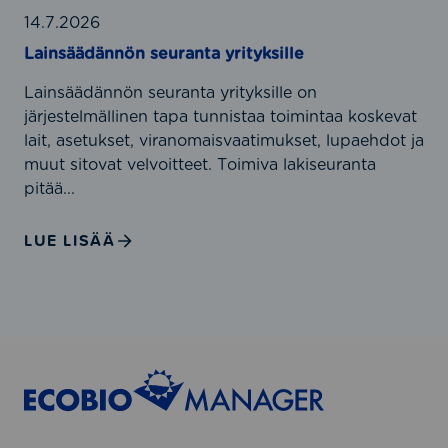
u
t
n
14.7.2026
k
?
n
Lainsäädännön seuranta yrityksille
a
ö
i
Lainsäädännön seuranta yrityksille on
n
s
järjestelmällinen tapa tunnistaa toimintaa koskevat
s
u
lait, asetukset, viranomaisvaatimukset, lupaehdot ja
e
u
muut sitovat velvoitteet. Toimiva lakiseuranta
u
d
pitää...
r
e
a
n
n
LUE LISÄÄ
h
t
a
a
l
y
l
r
i
i
n
t
t
y
a
k
y