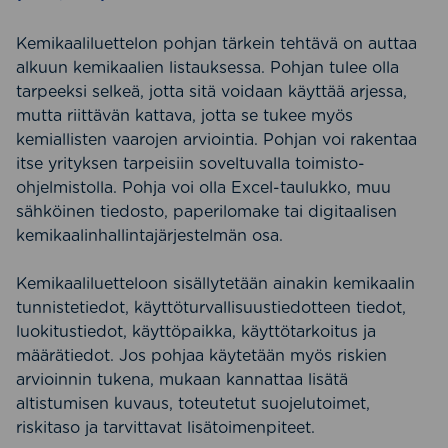
Kemikaaliluettelon pohjan tärkein tehtävä on auttaa
alkuun kemikaalien listauksessa. Pohjan tulee olla
tarpeeksi selkeä, jotta sitä voidaan käyttää arjessa,
mutta riittävän kattava, jotta se tukee myös
kemiallisten vaarojen arviointia. Pohjan voi rakentaa
itse yrityksen tarpeisiin soveltuvalla toimisto-
ohjelmistolla. Pohja voi olla Excel-taulukko, muu
sähköinen tiedosto, paperilomake tai digitaalisen
kemikaalinhallintajärjestelmän osa.
Kemikaaliluetteloon sisällytetään ainakin kemikaalin
tunnistetiedot, käyttöturvallisuustiedotteen tiedot,
luokitustiedot, käyttöpaikka, käyttötarkoitus ja
määrätiedot. Jos pohjaa käytetään myös riskien
arvioinnin tukena, mukaan kannattaa lisätä
altistumisen kuvaus, toteutetut suojelutoimet,
riskitaso ja tarvittavat lisätoimenpiteet.