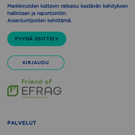
s
r
Markkinoiden kattavin ratkaisu kestävän kehityksen
i
i
hallintaan ja raportointiin.
l
t
Asiantuntijoiden kehittämä.
l
y
e
k
PYYDÄ ESITTELY
s
i
l
KIRJAUDU
l
e
PALVELUT