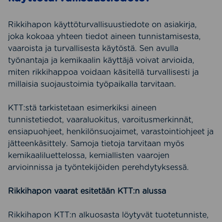
Rikkihapon käyttöturvallisuustiedote on asiakirja,
joka kokoaa yhteen tiedot aineen tunnistamisesta,
vaaroista ja turvallisesta käytöstä. Sen avulla
työnantaja ja kemikaalin käyttäjä voivat arvioida,
miten rikkihappoa voidaan käsitellä turvallisesti ja
millaisia suojaustoimia työpaikalla tarvitaan.
KTT:stä tarkistetaan esimerkiksi aineen
tunnistetiedot, vaaraluokitus, varoitusmerkinnät,
ensiapuohjeet, henkilönsuojaimet, varastointiohjeet ja
jätteenkäsittely. Samoja tietoja tarvitaan myös
kemikaaliluettelossa, kemiallisten vaarojen
arvioinnissa ja työntekijöiden perehdytyksessä.
Rikkihapon vaarat esitetään KTT:n alussa
Rikkihapon KTT:n alkuosasta löytyvät tuotetunniste,