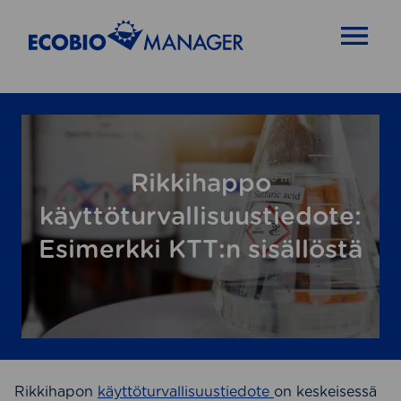
OPEN MENU
Rikkihappo
käyttöturvallisuustiedote:
Esimerkki KTT:n sisällöstä
Rikkihapon
käyttöturvallisuustiedote
on keskeisessä