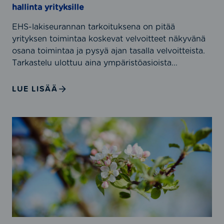
j
hallinta yrityksille
a
a
n
I
EHS-lakiseurannan tarkoituksena on pitää
t
S
yrityksen toimintaa koskevat velvoitteet näkyvänä
a
O
osana toimintaa ja pysyä ajan tasalla velvoitteista.
j
9
Tarkastelu ulottuu aina ympäristöasioista...
a
0
v
0
LUE LISÄÄ
a
1
a
-
t
s
L
i
t
a
m
a
i
u
n
n
s
d
s
t
a
ä
e
r
ä
n
d
d
m
i
ä