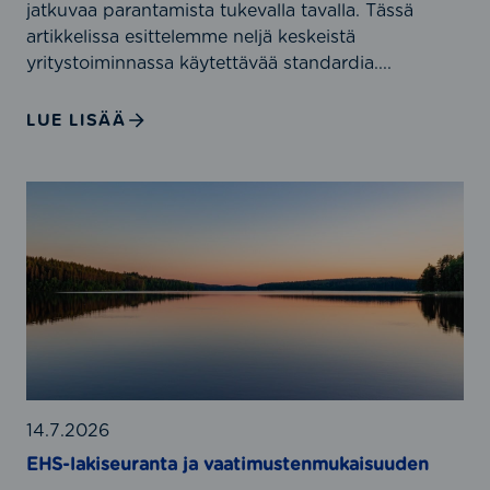
jatkuvaa parantamista tukevalla tavalla. Tässä
,
artikkelissa esittelemme neljä keskeistä
I
yritystoiminnassa käytettävää standardia....
S
O
LUE LISÄÄ
4
5
0
E
0
H
1
S
,
-
I
l
S
a
O
k
5
i
0
s
0
e
14.7.2026
0
u
EHS-lakiseuranta ja vaatimustenmukaisuuden
1
r