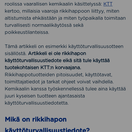
roolissa vaarallisen kemikaalin käsittelyssä:
KTT
kertoo, millaisia vaaroja rikkihappoon liittyy, miten
altistumista ehkäistään ja miten työpaikalla toimitaan
turvallisesti normaalikäytössä sekä
poikkeustilanteissa.
Tämä artikkeli on esimerkki käyttöturvallisuusotteen
sisällöstä.
Artikkeli ei ole rikkihapon
käyttöturvallisuustiedote eikä sitä tule käyttää
tuotekohtaisen KTT:n korvaajana.
Rikkihappotuotteiden pitoisuudet, käyttötavat,
toimittajatiedot ja tarkat ohjeet voivat vaihdella.
Kemikaalin kanssa työskennellessä tulee aina käyttää
juuri kyseisen tuotteen ajantasaista
käyttöturvallisuustiedotetta.
Mikä on rikkihapon
käyttöturvallisuustiedote?