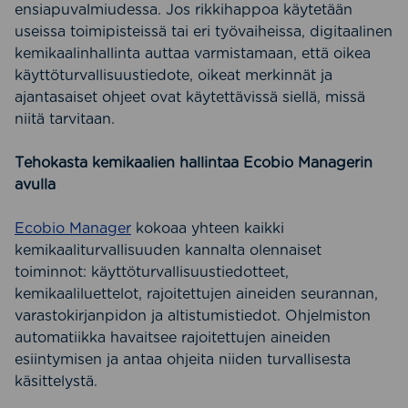
ensiapuvalmiudessa. Jos rikkihappoa käytetään
useissa toimipisteissä tai eri työvaiheissa, digitaalinen
kemikaalinhallinta auttaa varmistamaan, että oikea
käyttöturvallisuustiedote, oikeat merkinnät ja
ajantasaiset ohjeet ovat käytettävissä siellä, missä
niitä tarvitaan.
Tehokasta kemikaalien hallintaa Ecobio Managerin
avulla
Ecobio Manager
kokoaa yhteen kaikki
kemikaaliturvallisuuden kannalta olennaiset
toiminnot: käyttöturvallisuustiedotteet,
kemikaaliluettelot, rajoitettujen aineiden seurannan,
varastokirjanpidon ja altistumistiedot. Ohjelmiston
automatiikka havaitsee rajoitettujen aineiden
esiintymisen ja antaa ohjeita niiden turvallisesta
käsittelystä.