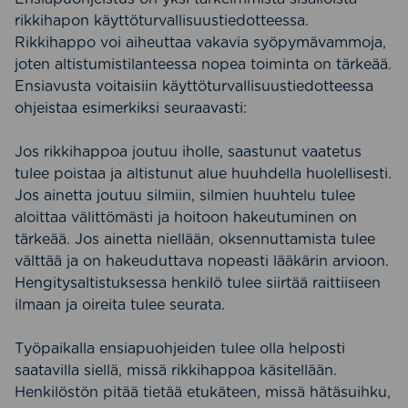
rikkihapon käyttöturvallisuustiedotteessa.
Rikkihappo voi aiheuttaa vakavia syöpymävammoja,
joten altistumistilanteessa nopea toiminta on tärkeää.
Ensiavusta voitaisiin käyttöturvallisuustiedotteessa
ohjeistaa esimerkiksi seuraavasti:
Jos rikkihappoa joutuu iholle, saastunut vaatetus
tulee poistaa ja altistunut alue huuhdella huolellisesti.
Jos ainetta joutuu silmiin, silmien huuhtelu tulee
aloittaa välittömästi ja hoitoon hakeutuminen on
tärkeää. Jos ainetta niellään, oksennuttamista tulee
välttää ja on hakeuduttava nopeasti lääkärin arvioon.
Hengitysaltistuksessa henkilö tulee siirtää raittiiseen
ilmaan ja oireita tulee seurata.
Työpaikalla ensiapuohjeiden tulee olla helposti
saatavilla siellä, missä rikkihappoa käsitellään.
Henkilöstön pitää tietää etukäteen, missä hätäsuihku,