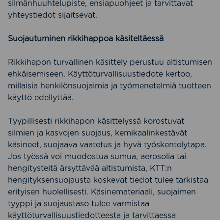
silmänhuuhtelupiste, ensiapuohjeet ja tarvittavat
yhteystiedot sijaitsevat.
Suojautuminen rikkihappoa käsiteltäessä
Rikkihapon turvallinen käsittely perustuu altistumisen
ehkäisemiseen. Käyttöturvallisuustiedote kertoo,
millaisia henkilönsuojaimia ja työmenetelmiä tuotteen
käyttö edellyttää.
Tyypillisesti rikkihapon käsittelyssä korostuvat
silmien ja kasvojen suojaus, kemikaalinkestävät
käsineet, suojaava vaatetus ja hyvä työskentelytapa.
Jos työssä voi muodostua sumua, aerosolia tai
hengitysteitä ärsyttävää altistumista, KTT:n
hengityksensuojausta koskevat tiedot tulee tarkistaa
erityisen huolellisesti. Käsinemateriaali, suojaimen
tyyppi ja suojaustaso tulee varmistaa
käyttöturvallisuustiedotteesta ja tarvittaessa