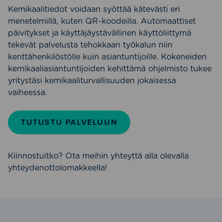
Kemikaalitiedot voidaan syöttää kätevästi eri
menetelmillä, kuten QR-koodeilla. Automaattiset
päivitykset ja käyttäjäystävällinen käyttöliittymä
tekevät palvelusta tehokkaan työkalun niin
kenttähenkilöstölle kuin asiantuntijoille. Kokeneiden
kemikaaliasiantuntijoiden kehittämä ohjelmisto tukee
yritystäsi kemikaaliturvallisuuden jokaisessa
vaiheessa.
TUTUSTU PALVELUUN
Kiinnostuitko? Ota meihin yhteyttä alla olevalla
yhteydenottolomakkeella!