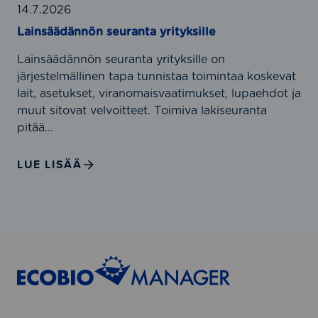
u
t
n
14.7.2026
k
?
n
Lainsäädännön seuranta yrityksille
a
ö
i
Lainsäädännön seuranta yrityksille on
n
s
järjestelmällinen tapa tunnistaa toimintaa koskevat
s
u
lait, asetukset, viranomaisvaatimukset, lupaehdot ja
e
u
muut sitovat velvoitteet. Toimiva lakiseuranta
u
d
pitää...
r
e
a
n
n
LUE LISÄÄ
h
t
a
a
l
y
l
r
i
i
n
t
t
y
a
k
y
s