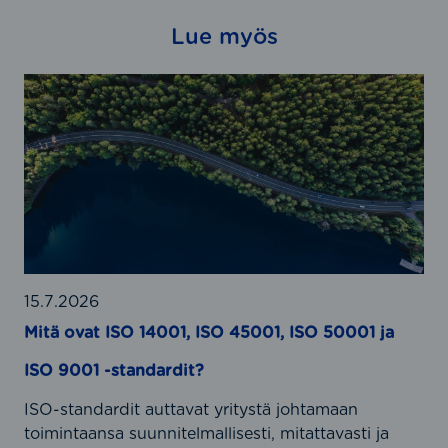
Lue myös
M
i
t
ä
o
v
a
t
I
S
15.7.2026
O
Mitä ovat ISO 14001, ISO 45001, ISO 50001 ja
1
ISO 9001 -standardit?
4
0
ISO-standardit auttavat yritystä johtamaan
0
toimintaansa suunnitelmallisesti, mitattavasti ja
1