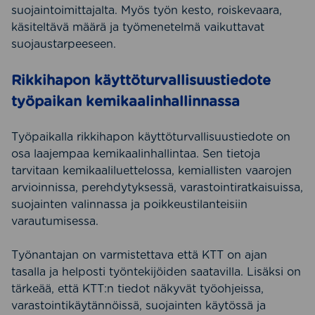
suojaintoimittajalta. Myös työn kesto, roiskevaara,
käsiteltävä määrä ja työmenetelmä vaikuttavat
suojaustarpeeseen.
Rikkihapon käyttöturvallisuustiedote
työpaikan kemikaalinhallinnassa
Työpaikalla rikkihapon käyttöturvallisuustiedote on
osa laajempaa kemikaalinhallintaa. Sen tietoja
tarvitaan kemikaaliluettelossa, kemiallisten vaarojen
arvioinnissa, perehdytyksessä, varastointiratkaisuissa,
suojainten valinnassa ja poikkeustilanteisiin
varautumisessa.
Työnantajan on varmistettava että KTT on ajan
tasalla ja helposti työntekijöiden saatavilla. Lisäksi on
tärkeää, että KTT:n tiedot näkyvät työohjeissa,
varastointikäytännöissä, suojainten käytössä ja