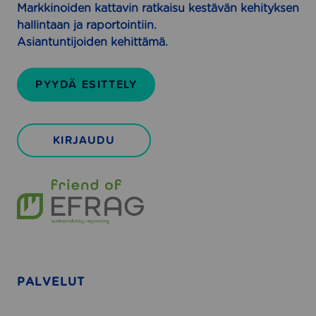
r
Markkinoiden kattavin ratkaisu kestävän kehityksen
i
i
hallintaan ja raportointiin.
l
t
Asiantuntijoiden kehittämä.
l
y
e
k
PYYDÄ ESITTELY
s
i
l
KIRJAUDU
l
e
PALVELUT