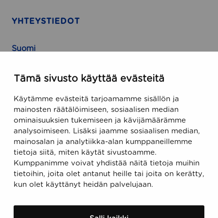
YHTEYSTIEDOT
Suomi
Runeberginkatu 5, 8. kerros
Tämä sivusto käyttää evästeitä
FIN-00100 Helsinki, Finland
Käytämme evästeitä tarjoamamme sisällön ja
USA
mainosten räätälöimiseen, sosiaalisen median
ominaisuuksien tukemiseen ja kävijämäärämme
470 Ramona Street
analysoimiseen. Lisäksi jaamme sosiaalisen median,
Palo Alto, CA 94301, USA
mainosalan ja analytiikka-alan kumppaneillemme
tietoja siitä, miten käytät sivustoamme.
Kumppanimme voivat yhdistää näitä tietoja muihin
Sähköposti
tietoihin, joita olet antanut heille tai joita on kerätty,
support@ecobiomanager.com
kun olet käyttänyt heidän palvelujaan.
sales@ecobiomanager.com