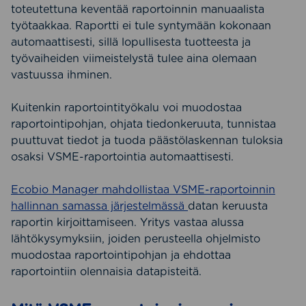
toteutettuna keventää raportoinnin manuaalista
työtaakkaa. Raportti ei tule syntymään kokonaan
automaattisesti, sillä lopullisesta tuotteesta ja
työvaiheiden viimeistelystä tulee aina olemaan
vastuussa ihminen.
Kuitenkin raportointityökalu voi muodostaa
raportointipohjan, ohjata tiedonkeruuta, tunnistaa
puuttuvat tiedot ja tuoda päästölaskennan tuloksia
osaksi VSME-raportointia automaattisesti.
Ecobio Manager mahdollistaa VSME-raportoinnin
hallinnan samassa järjestelmässä
datan keruusta
raportin kirjoittamiseen. Yritys vastaa alussa
lähtökysymyksiin, joiden perusteella ohjelmisto
muodostaa raportointipohjan ja ehdottaa
raportointiin olennaisia datapisteitä.