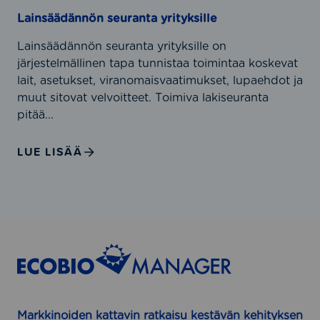
k
?
n
Lainsäädännön seuranta yrityksille
a
ö
i
Lainsäädännön seuranta yrityksille on
n
s
järjestelmällinen tapa tunnistaa toimintaa koskevat
s
u
lait, asetukset, viranomaisvaatimukset, lupaehdot ja
e
u
muut sitovat velvoitteet. Toimiva lakiseuranta
u
d
pitää...
r
e
a
n
n
LUE LISÄÄ
h
t
a
a
l
y
l
r
i
i
n
t
t
y
a
k
y
s
r
Markkinoiden kattavin ratkaisu kestävän kehityksen