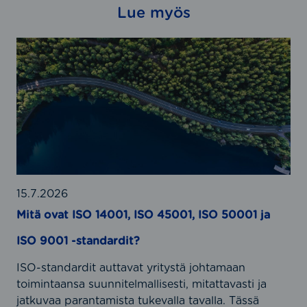
Lue myös
M
i
t
ä
o
v
a
t
I
S
15.7.2026
O
Mitä ovat ISO 14001, ISO 45001, ISO 50001 ja
1
ISO 9001 -standardit?
4
0
ISO-standardit auttavat yritystä johtamaan
0
toimintaansa suunnitelmallisesti, mitattavasti ja
1
jatkuvaa parantamista tukevalla tavalla. Tässä