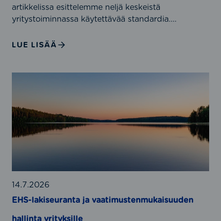
,
artikkelissa esittelemme neljä keskeistä
I
yritystoiminnassa käytettävää standardia....
S
O
LUE LISÄÄ
4
5
0
E
0
H
1
S
,
-
I
l
S
a
O
k
5
i
0
s
0
e
14.7.2026
0
u
EHS-lakiseuranta ja vaatimustenmukaisuuden
1
r
j
hallinta yrityksille
a