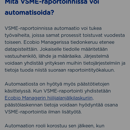
Mitä VSME-raportoinnissa voi
automatisoida?
VSME-raportoinnissa automaatio voi tukea
työvaiheita, joissa samat prosessit toistuvat vuodesta
toiseen. Ecobio Managerissa tiedonkeruu etenee
datapisteittäin. Jokaiselle tiedolle määritetään
vastuuhenkilö, lähde ja määräaika. Järjestelmä
voidaan yhdistää yrityksen muihin tietojärjestelmiin ja
tietoja tuoda niistä suoraan raportointityökaluun.
Automaatiosta on hyötyä myös päästötietojen
käsittelyssä. Kun VSME-raportointi yhdistetään
Ecobio Managerin hiilijalanjälkilaskuriin,
päästölaskennan tietoja voidaan hyödyntää osana
VSME-raportointia ilman lisätyötä.
Automaation rooli korostuu sen jälkeen, kun