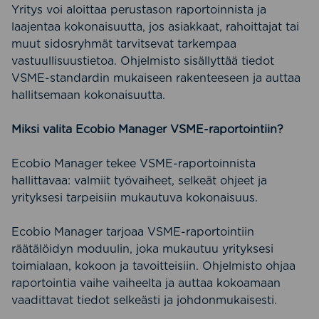
Yritys voi aloittaa perustason raportoinnista ja
laajentaa kokonaisuutta, jos asiakkaat, rahoittajat tai
muut sidosryhmät tarvitsevat tarkempaa
vastuullisuustietoa. Ohjelmisto sisällyttää tiedot
VSME-standardin mukaiseen rakenteeseen ja auttaa
hallitsemaan kokonaisuutta.
Miksi valita Ecobio Manager VSME-raportointiin?
Ecobio Manager tekee VSME-raportoinnista
hallittavaa: valmiit työvaiheet, selkeät ohjeet ja
yrityksesi tarpeisiin mukautuva kokonaisuus.
Ecobio Manager tarjoaa VSME-raportointiin
räätälöidyn moduulin, joka mukautuu yrityksesi
toimialaan, kokoon ja tavoitteisiin. Ohjelmisto ohjaa
raportointia vaihe vaiheelta ja auttaa kokoamaan
vaadittavat tiedot selkeästi ja johdonmukaisesti.