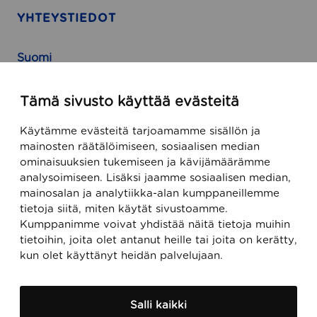
YHTEYSTIEDOT
Suomi
Runeberginkatu 5, 8. kerros
Tämä sivusto käyttää evästeitä
FIN-00100 Helsinki, Finland
Käytämme evästeitä tarjoamamme sisällön ja
USA
mainosten räätälöimiseen, sosiaalisen median
ominaisuuksien tukemiseen ja kävijämäärämme
470 Ramona Street
analysoimiseen. Lisäksi jaamme sosiaalisen median,
Palo Alto, CA 94301, USA
mainosalan ja analytiikka-alan kumppaneillemme
tietoja siitä, miten käytät sivustoamme.
Kumppanimme voivat yhdistää näitä tietoja muihin
Sähköposti
tietoihin, joita olet antanut heille tai joita on kerätty,
support@ecobiomanager.com
kun olet käyttänyt heidän palvelujaan.
sales@ecobiomanager.com
Salli kaikki
Puhelin