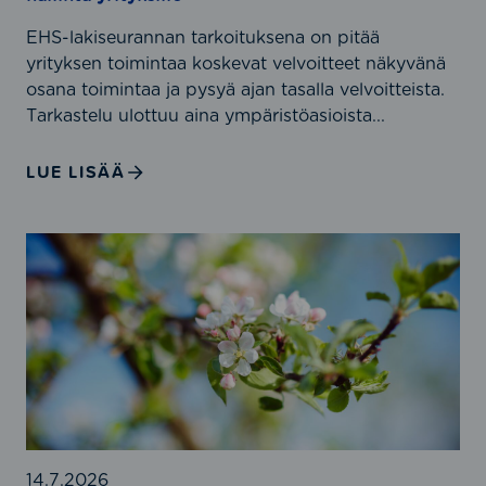
a
n
I
EHS-lakiseurannan tarkoituksena on pitää
t
S
yrityksen toimintaa koskevat velvoitteet näkyvänä
a
O
osana toimintaa ja pysyä ajan tasalla velvoitteista.
j
9
Tarkastelu ulottuu aina ympäristöasioista...
a
0
v
0
LUE LISÄÄ
a
1
a
-
t
s
L
i
t
a
m
a
i
u
n
n
s
d
s
t
a
ä
e
r
ä
n
d
d
m
i
ä
u
t
n
14.7.2026