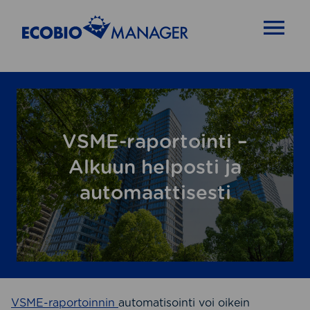
OPEN MENU
VSME-raportointi –
Alkuun helposti ja
automaattisesti
VSME-raportoinnin
automatisointi voi oikein