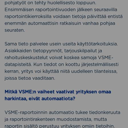
pohjatyöt on tehty huolellisesto loppuun.
Ensimmäisen raportointivuoden jälkeen seuraavilla
raportointikierroksilla voidaan tietoja päivittää entistä
enemmän automaattisin ratkaisuin vanhaa pohjaa
seuraten.
Sama tieto palvelee usein useita käyttötarkoituksia.
Asiakkaiden tietopyynnöt, tarjouskilpailut ja
rahoituskeskustelut voivat koskea samoja VSME-
datapisteitä. Kun tiedot on koottu järjestelmällisesti
kerran, yritys voi käyttää niitä uudelleen tilanteissa,
joissa tietoa vaaditaan.
Mitkä VSME:n vaiheet vaativat yrityksen omaa
harkintaa, eivät automaatiota?
VSME-raportoinnin automaatio tukee tiedonkeruuta
ja raportointirakenteen muodostamista, mutta
raportin sisältö perustuu yrityksen omiin tietoihin.