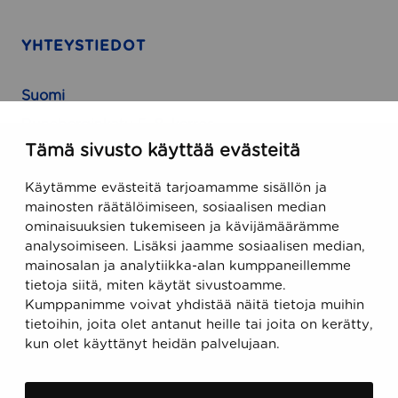
YHTEYSTIEDOT
Suomi
Runeberginkatu 5, 8. kerros
Tämä sivusto käyttää evästeitä
FIN-00100 Helsinki, Finland
Käytämme evästeitä tarjoamamme sisällön ja
USA
mainosten räätälöimiseen, sosiaalisen median
ominaisuuksien tukemiseen ja kävijämäärämme
470 Ramona Street
analysoimiseen. Lisäksi jaamme sosiaalisen median,
Palo Alto, CA 94301, USA
mainosalan ja analytiikka-alan kumppaneillemme
tietoja siitä, miten käytät sivustoamme.
Kumppanimme voivat yhdistää näitä tietoja muihin
Sähköposti
tietoihin, joita olet antanut heille tai joita on kerätty,
support@ecobiomanager.com
kun olet käyttänyt heidän palvelujaan.
sales@ecobiomanager.com