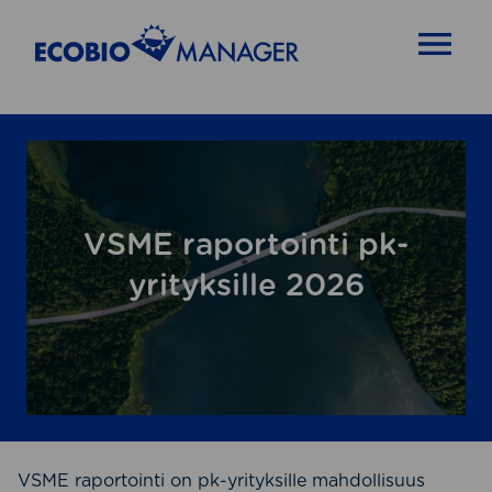
OPEN MENU
VSME raportointi pk-
yrityksille 2026
VSME raportointi on pk-yrityksille mahdollisuus