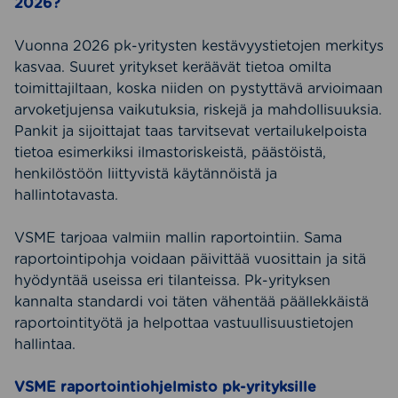
2026?
Vuonna 2026 pk-yritysten kestävyystietojen merkitys
kasvaa. Suuret yritykset keräävät tietoa omilta
toimittajiltaan, koska niiden on pystyttävä arvioimaan
arvoketjujensa vaikutuksia, riskejä ja mahdollisuuksia.
Pankit ja sijoittajat taas tarvitsevat vertailukelpoista
tietoa esimerkiksi ilmastoriskeistä, päästöistä,
henkilöstöön liittyvistä käytännöistä ja
hallintotavasta.
VSME tarjoaa valmiin mallin raportointiin. Sama
raportointipohja voidaan päivittää vuosittain ja sitä
hyödyntää useissa eri tilanteissa. Pk-yrityksen
kannalta standardi voi täten vähentää päällekkäistä
raportointityötä ja helpottaa vastuullisuustietojen
hallintaa.
VSME raportointiohjelmisto pk-yrityksille