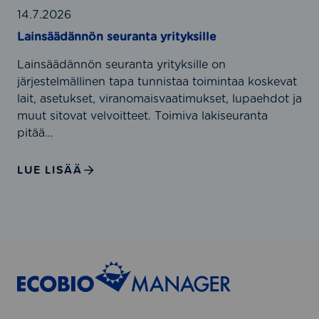
u
t
n
14.7.2026
k
?
n
Lainsäädännön seuranta yrityksille
a
ö
i
Lainsäädännön seuranta yrityksille on
n
s
järjestelmällinen tapa tunnistaa toimintaa koskevat
s
u
lait, asetukset, viranomaisvaatimukset, lupaehdot ja
e
u
muut sitovat velvoitteet. Toimiva lakiseuranta
u
d
pitää...
r
e
a
n
n
LUE LISÄÄ
h
t
a
a
l
y
l
r
i
i
n
t
t
y
a
k
y