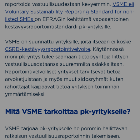
raportoida vastuullisuudestaan kevyemmin.
VSME eli
Voluntary Sustainability Reporting Standard for non-
listed SMEs
on EFRAGin kehittämä vapaaehtoinen
kestävyysraportointistandardi pk-yrityksille.
VSME on suunnattu yrityksille, joita itseään ei koske
CSRD-kestävyysraportointivelvoite
. Käytännössä
moni pk-yritys tulee saamaan tietopyyntöjä liittyen
vastuullisuusdataansa suuremmilta asiakkailtaan.
Raportointivelvolliset yritykset tarvitsevat tietoa
arvoketjuistaan ja myös muut sidosryhmät kuten
rahoittajat kaipaavat tietoa yrityksen toiminnan
ymmärtämiseksi.
Mitä VSME tarkoittaa pk-yritykselle?
VSME tarjoaa pk-yritykselle helpommin hallittavan
ratkaisun vastuullisuusraportoinnin tekemiseen.