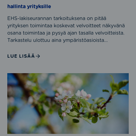
j
hallinta yrityksille
a
a
n
I
EHS-lakiseurannan tarkoituksena on pitää
t
S
yrityksen toimintaa koskevat velvoitteet näkyvänä
a
O
osana toimintaa ja pysyä ajan tasalla velvoitteista.
j
9
Tarkastelu ulottuu aina ympäristöasioista...
a
0
v
0
LUE LISÄÄ
a
1
a
-
t
s
L
i
t
a
m
a
i
u
n
n
s
d
s
t
a
ä
e
r
ä
n
d
d
m
i
ä