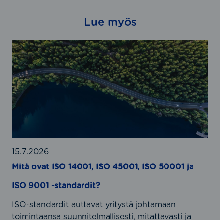
Lue myös
M
i
t
ä
o
v
a
t
I
S
15.7.2026
O
Mitä ovat ISO 14001, ISO 45001, ISO 50001 ja
1
ISO 9001 -standardit?
4
0
ISO-standardit auttavat yritystä johtamaan
0
toimintaansa suunnitelmallisesti, mitattavasti ja