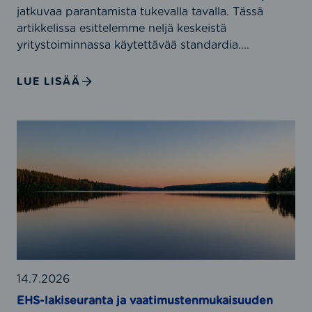
1
jatkuvaa parantamista tukevalla tavalla. Tässä
,
artikkelissa esittelemme neljä keskeistä
I
yritystoiminnassa käytettävää standardia....
S
O
LUE LISÄÄ
4
5
0
E
0
H
1
S
,
-
I
l
S
a
O
k
5
i
0
s
0
e
14.7.2026
0
u
EHS-lakiseuranta ja vaatimustenmukaisuuden
1
r