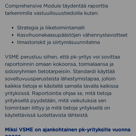
Comprehensive Module täydentää raporttia
tarkemmilla vastuullisuustiedoilla kuten:
Strategia ja liiketoimintamalli
Kasvihuonekaasupäästöjen vähennystavoitteet
Ilmastoriskit ja siirtymäsuunnitelma
VSME perustuu siihen, että pk-yritys voi sovittaa
raportoinnin omaan kokoonsa, toimialaansa ja
sidosryhmien tietotarpeisiin. Standardi käyttää
soveltuvuusperusteista lähestymistapaa, jolloin
kaikkia tietoja ei käsitellä samalla tavalla kaikissa
yrityksissä. Raportointia ohjaa se, mitä tietoja
yritykseltä pyydetään, mitä vaikutuksia sen
toimintaan liittyy ja mitä tietoja yrityksellä on
käytettävissä luotettavista lähteistä.
Miksi VSME on ajankohtainen pk-yrityksille vuonna