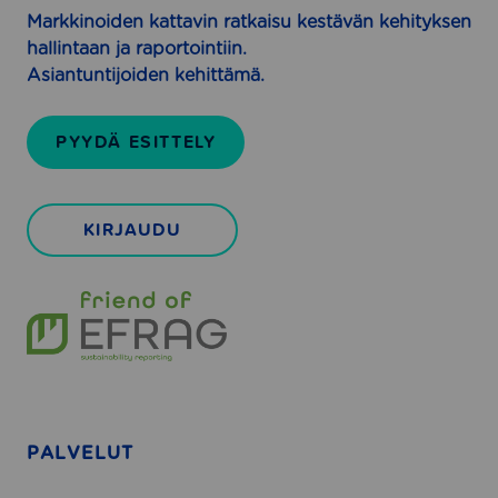
s
r
Markkinoiden kattavin ratkaisu kestävän kehityksen
i
i
hallintaan ja raportointiin.
l
t
Asiantuntijoiden kehittämä.
l
y
e
k
PYYDÄ ESITTELY
s
i
l
KIRJAUDU
l
e
PALVELUT