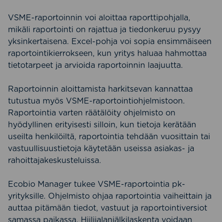
VSME-raportoinnin voi aloittaa raporttipohjalla,
mikäli raportointi on rajattua ja tiedonkeruu pysyy
yksinkertaisena. Excel-pohja voi sopia ensimmäiseen
raportointikierrokseen, kun yritys haluaa hahmottaa
tietotarpeet ja arvioida raportoinnin laajuutta.
Raportoinnin aloittamista harkitsevan kannattaa
tutustua myös VSME-raportointiohjelmistoon.
Raportointia varten räätälöity ohjelmisto on
hyödyllinen erityisesti silloin, kun tietoja kerätään
useilta henkilöiltä, raportointia tehdään vuosittain tai
vastuullisuustietoja käytetään useissa asiakas- ja
rahoittajakeskusteluissa.
Ecobio Manager tukee VSME-raportointia pk-
yrityksille. Ohjelmisto ohjaa raportointia vaiheittain ja
auttaa pitämään tiedot, vastuut ja raportointiversiot
samassa paikassa. Hiilijalanjälkilaskenta voidaan